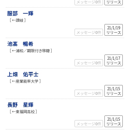
メッセージ
0
件
リリース
服部 一輝
［ ←讃岐 ］
21/1/19
メッセージ
0
件
リリース
池髙 暢希
［ ←浦和／期限付き移籍 ］
21/1/17
メッセージ
0
件
リリース
上畑 佑平士
［ ←産業能率大学 ］
21/1/15
メッセージ
0
件
リリース
長野 星輝
［ ←東福岡高校 ］
21/1/15
メッセージ
0
件
リリース