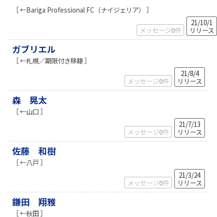
［ ←Bariga Professional FC（ナイジェリア） ］
21/10/1
メッセージ
0
件
リリース
ガブリエル
［ ←札幌／期限付き移籍 ］
21/8/4
メッセージ
0
件
リリース
森 晃太
［ ←山口 ］
21/7/13
メッセージ
0
件
リリース
佐藤 和樹
［ ←八戸 ］
21/3/24
メッセージ
0
件
リリース
鎌田 翔雅
［ ←秋田 ］