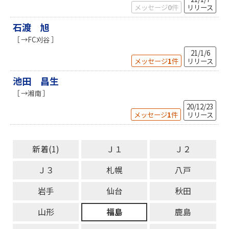
メッセージ
0
件
リリース
石渡 旭
［ →FC刈谷 ］
21/1/6
メッセージ
1
件
リリース
池田 昌生
［ →湘南 ］
20/12/23
メッセージ
1
件
リリース
新着(1)
Ｊ１
Ｊ２
Ｊ３
札幌
八戸
岩手
仙台
秋田
山形
福島
鹿島