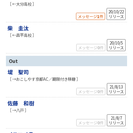
［ ←大分高校 ］
20/10/22
メッセージ
1
件
リリース
柴 圭汰
［ ←昌平高校 ］
20/10/5
メッセージ
0
件
リリース
Out
堤 聖司
［ →おこしやす京都AC／期限付き移籍 ］
21/8/13
メッセージ
0
件
リリース
佐藤 和樹
［ →八戸 ］
21/8/7
メッセージ
0
件
リリース