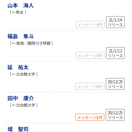
山本 海人
［ ←熊本 ］
21/1/14
メッセージ
0
件
リリース
福島 隼斗
［ ←湘南／期限付き移籍 ］
21/1/12
メッセージ
0
件
リリース
延 祐太
［ ←⽴命館⼤学 ］
20/12/25
メッセージ
0
件
リリース
田中 康介
［ ←立命館大学 ］
20/12/25
メッセージ
1
件
リリース
堤 聖司