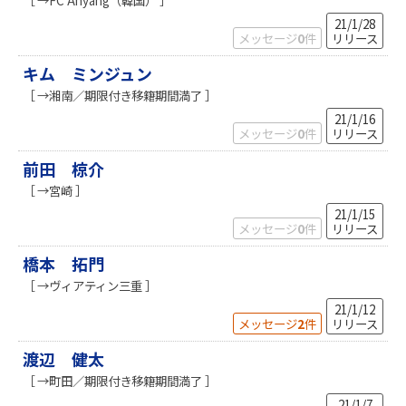
21/1/28
メッセージ
0
件
リリース
キム ミンジュン
［ →湘南／期限付き移籍期間満了 ］
21/1/16
メッセージ
0
件
リリース
前田 椋介
［ →宮崎 ］
21/1/15
メッセージ
0
件
リリース
橋本 拓門
［ →ヴィアティン三重 ］
21/1/12
メッセージ
2
件
リリース
渡辺 健太
［ →町田／期限付き移籍期間満了 ］
21/1/7