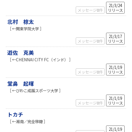
21/3/24
メッセージ
0
件
リリース
北村 椋太
［ ←関東学院大学 ］
21/3/17
メッセージ
0
件
リリース
遊佐 克美
［ ←CHENNAI CITY FC（インド） ］
21/1/19
メッセージ
0
件
リリース
堂鼻 起暉
［ ←びわこ成蹊スポーツ大学 ］
21/1/19
メッセージ
0
件
リリース
トカチ
［ ←湘南／完全移籍 ］
21/1/19