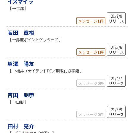
イスマイラ
［ →京都 ］
21/7/9
メッセージ
1
件
リリース
阪田 章裕
［ →鈴鹿ポイントゲッターズ ］
21/5/6
メッセージ
1
件
リリース
賀澤 陽友
［ →福井ユナイテッドFC／期限付き移籍 ］
21/4/7
メッセージ
0
件
リリース
吉田 朋恭
［ →山形 ］
21/3/9
メッセージ
0
件
リリース
田村 亮介
［ →FC Anyang（韓国） ］