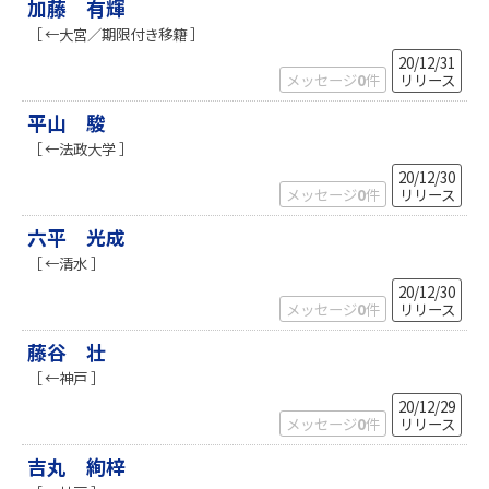
加藤 有輝
［ ←大宮／期限付き移籍 ］
20/12/31
メッセージ
0
件
リリース
平山 駿
［ ←法政大学 ］
20/12/30
メッセージ
0
件
リリース
六平 光成
［ ←清水 ］
20/12/30
メッセージ
0
件
リリース
藤谷 壮
［ ←神戸 ］
20/12/29
メッセージ
0
件
リリース
吉丸 絢梓