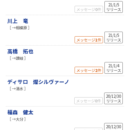
21/1/5
メッセージ
0
件
リリース
川上 竜
［ →相模原 ］
21/1/5
メッセージ
1
件
リリース
高橋 拓也
［ →讃岐 ］
21/1/4
メッセージ
2
件
リリース
ディサロ 燦シルヴァーノ
［ →清水 ］
20/12/30
メッセージ
0
件
リリース
福森 健太
［ →大分 ］
20/12/30