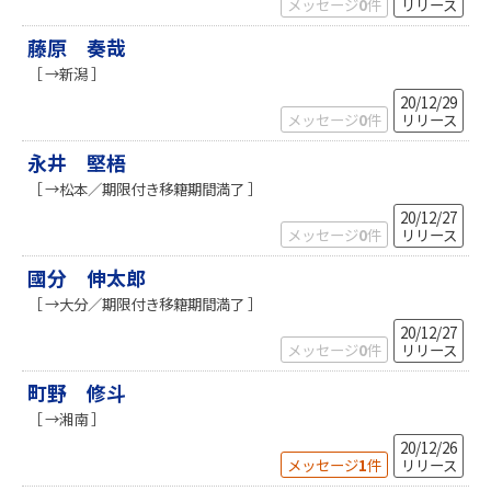
メッセージ
0
件
リリース
藤原 奏哉
［ →新潟 ］
20/12/29
メッセージ
0
件
リリース
永井 堅梧
［ →松本／期限付き移籍期間満了 ］
20/12/27
メッセージ
0
件
リリース
國分 伸太郎
［ →大分／期限付き移籍期間満了 ］
20/12/27
メッセージ
0
件
リリース
町野 修斗
［ →湘南 ］
20/12/26
メッセージ
1
件
リリース