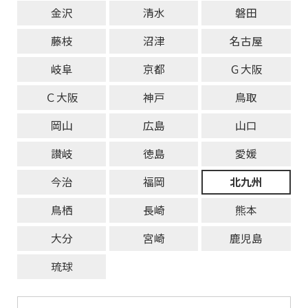
金沢
清水
磐田
藤枝
沼津
名古屋
岐阜
京都
Ｇ大阪
Ｃ大阪
神戸
鳥取
岡山
広島
山口
讃岐
徳島
愛媛
今治
福岡
北九州
鳥栖
長崎
熊本
大分
宮崎
鹿児島
琉球