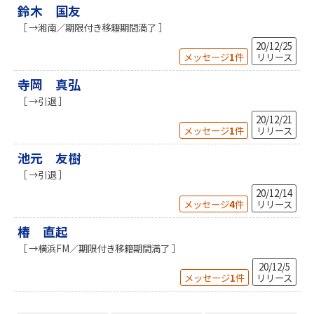
鈴木 国友
［ →湘南／期限付き移籍期間満了 ］
20/12/25
メッセージ
1
件
リリース
寺岡 真弘
［ →引退 ］
20/12/21
メッセージ
1
件
リリース
池元 友樹
［ →引退 ］
20/12/14
メッセージ
4
件
リリース
椿 直起
［ →横浜FM／期限付き移籍期間満了 ］
20/12/5
メッセージ
1
件
リリース