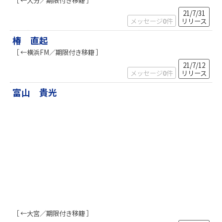
［ ←大分／期限付き移籍 ］
k
21/7/31
メッセージ
0
件
リリース
椿 直起
［ ←横浜FM／期限付き移籍 ］
21/7/12
メッセージ
0
件
リリース
富山 貴光
［ ←大宮／期限付き移籍 ］