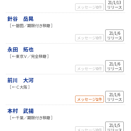
21/1/13
メッセージ
0
件
リリース
針谷 岳晃
［ ←磐田／期限付き移籍 ］
21/1/6
メッセージ
0
件
リリース
永田 拓也
［ ←東京Ｖ／完全移籍 ］
21/1/6
メッセージ
0
件
リリース
前川 大河
［ ←Ｃ大阪 ］
21/1/6
メッセージ
1
件
リリース
本村 武揚
［ ←千葉／期限付き移籍 ］
21/1/5
メッセージ
0
件
リリース