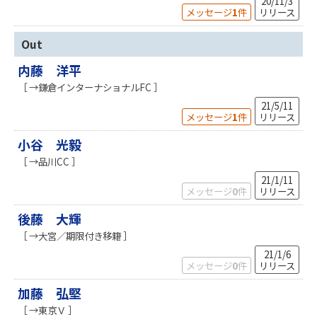
20/11/3
メッセージ
1
件
リリース
Out
内藤 洋平
［ →鎌倉インターナショナルFC ］
21/5/11
メッセージ
1
件
リリース
小谷 光毅
［ →品川CC ］
21/1/11
メッセージ
0
件
リリース
後藤 大輝
［ →大宮／期限付き移籍 ］
21/1/6
メッセージ
0
件
リリース
加藤 弘堅
［ →東京Ｖ ］