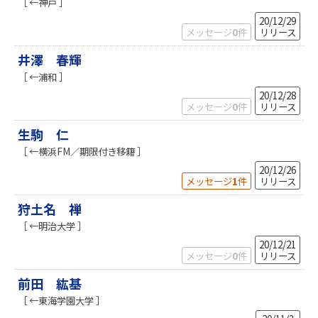
［ ←神戸 ］
20/12/29
メッセージ
0
件
リリース
井澤 春輝
［ ←浦和 ］
20/12/28
メッセージ
0
件
リリース
生駒 仁
［ ←横浜FM／期限付き移籍 ］
20/12/26
メッセージ
1
件
リリース
狩土名 禅
［ ←明治大学 ］
20/12/21
メッセージ
0
件
リリース
前田 紘基
［ ←東海学園大学 ］