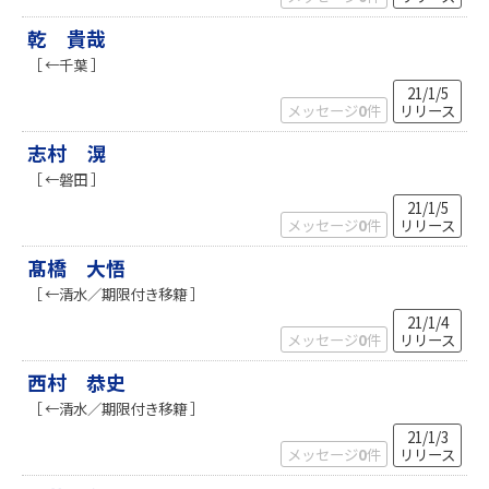
乾 貴哉
［ ←千葉 ］
21/1/5
メッセージ
0
件
リリース
志村 滉
［ ←磐田 ］
21/1/5
メッセージ
0
件
リリース
髙橋 大悟
［ ←清水／期限付き移籍 ］
21/1/4
メッセージ
0
件
リリース
西村 恭史
［ ←清水／期限付き移籍 ］
21/1/3
メッセージ
0
件
リリース