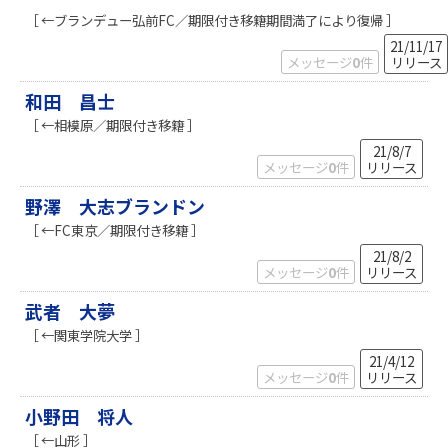
［ ←ブランデュー弘前FC／期限付き移籍期間満了により復帰 ］
21/11/17
メッセージ
0
件
リリース
和田 昌士
［ ←相模原／期限付き移籍 ］
21/8/7
メッセージ
0
件
リリース
野澤 大志ブランドン
［ ←FC東京／期限付き移籍 ］
21/8/2
メッセージ
0
件
リリース
武者 大夢
［ ←関東学院大学 ］
21/4/12
メッセージ
0
件
リリース
小野田 将人
［ ←山形 ］