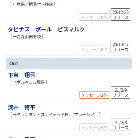
［ ←鹿島／期限付き移籍 ］
20/12/28
メッセージ
0
件
リリース
タビナス ポール ビスマルク
［ ←青森山田高校 ］
20/10/27
メッセージ
0
件
リリース
Out
下畠 翔吾
［ →ポルベニル飛鳥 ］
21/2/9
メッセージ
1
件
リリース
深井 脩平
［ →クランタン・ユナイテッドFC（マレーシア） ］
21/2/8
メッセージ
0
件
リリース