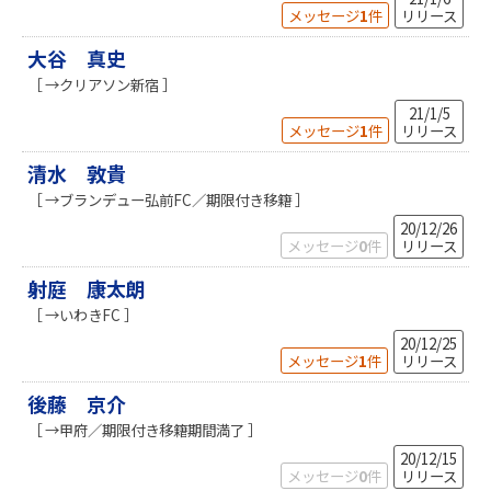
メッセージ
1
件
リリース
大谷 真史
［ →クリアソン新宿 ］
21/1/5
メッセージ
1
件
リリース
清水 敦貴
［ →ブランデュー弘前FC／期限付き移籍 ］
20/12/26
メッセージ
0
件
リリース
射庭 康太朗
［ →いわきFC ］
20/12/25
メッセージ
1
件
リリース
後藤 京介
［ →甲府／期限付き移籍期間満了 ］
20/12/15
メッセージ
0
件
リリース