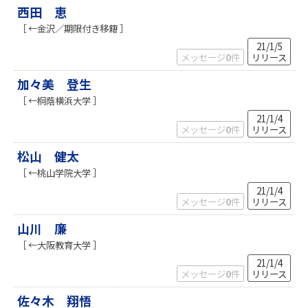
西田 恵
［ ←金沢／期限付き移籍 ］
21/1/5
メッセージ
0
件
リリース
加々美 登生
［ ←桐蔭横浜大学 ］
21/1/4
メッセージ
0
件
リリース
松山 健太
［ ←桃山学院大学 ］
21/1/4
メッセージ
0
件
リリース
山川 廉
［ ←大阪教育大学 ］
21/1/4
メッセージ
0
件
リリース
佐々木 翔悟