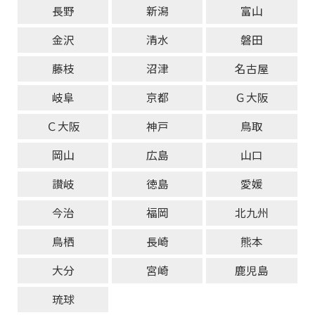
長野
新潟
富山
金沢
清水
磐田
藤枝
沼津
名古屋
岐阜
京都
Ｇ大阪
Ｃ大阪
神戸
鳥取
岡山
広島
山口
讃岐
徳島
愛媛
今治
福岡
北九州
鳥栖
長崎
熊本
大分
宮崎
鹿児島
琉球