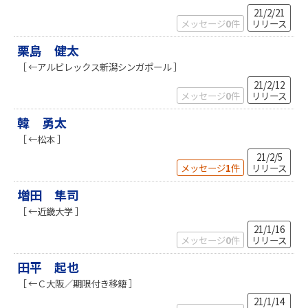
21/2/21
メッセージ
0
件
リリース
栗島 健太
［ ←アルビレックス新潟シンガポール ］
21/2/12
メッセージ
0
件
リリース
韓 勇太
［ ←松本 ］
21/2/5
メッセージ
1
件
リリース
増田 隼司
［ ←近畿大学 ］
21/1/16
メッセージ
0
件
リリース
田平 起也
［ ←Ｃ大阪／期限付き移籍 ］
21/1/14