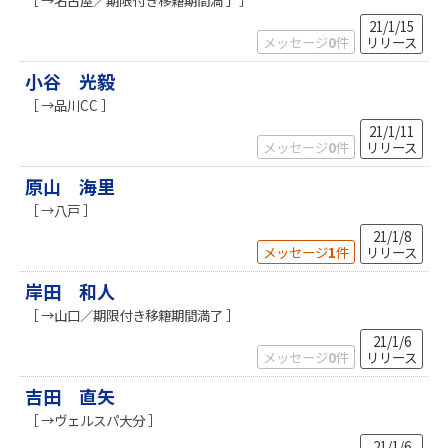
21/1/15
メッセージ
0
件
リリース
小谷 光毅
［ →品川CC ］
21/1/11
メッセージ
0
件
リリース
原山 海里
［ →八戸 ］
21/1/8
メッセージ
1
件
リリース
岸田 和人
［ →山口／期限付き移籍期間満了 ］
21/1/6
メッセージ
0
件
リリース
吉田 直矢
［ →ヴェルスパ大分 ］
21/1/6