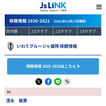
MENU
移籍情報 2020-2021
（2021年11月17日更新）
いわてグルージャ盛岡 移籍情報
移籍情報 2021-2022はこちら
Fac
LIN
Link
X
In
eb
E
Copy
清水 敦貴
oo