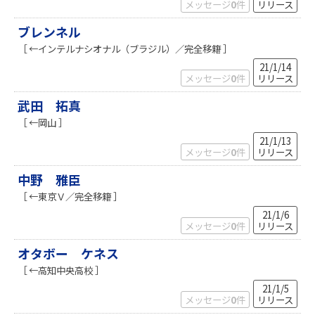
メッセージ
0
件
リリース
ブレンネル
［ ←インテルナシオナル（ブラジル）／完全移籍 ］
21/1/14
メッセージ
0
件
リリース
武田 拓真
［ ←岡山 ］
21/1/13
メッセージ
0
件
リリース
中野 雅臣
［ ←東京Ｖ／完全移籍 ］
21/1/6
メッセージ
0
件
リリース
オタボー ケネス
［ ←高知中央高校 ］
21/1/5
メッセージ
0
件
リリース