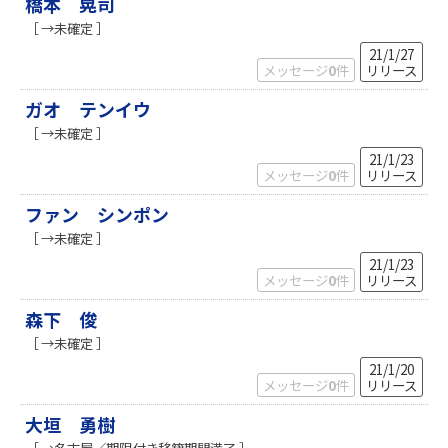
橋本 晃司
［ →未確定 ］
21/1/27
メッセージ
0
件
リリース
ガオ テンイウ
［ →未確定 ］
21/1/23
メッセージ
0
件
リリース
ファン シンポン
［ →未確定 ］
21/1/23
メッセージ
0
件
リリース
森下 俊
［ →未確定 ］
21/1/20
メッセージ
0
件
リリース
大垣 勇樹
［ →名古屋／期限付き移籍期間満了 ］