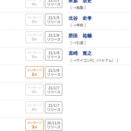
永島 悠史
0
リリース
件
［ →鳥取 ］
北谷 史孝
メッセージ
21/1/9
0
リリース
件
［ →甲府 ］
原田 祐輔
メッセージ
21/1/8
0
リリース
件
［ →引退 ］
高崎 寛之
メッセージ
21/1/8
0
リリース
件
［ →サイゴンFC（ベトナム） ］
メッセージ
21/1/8
1
リリース
件
メッセージ
21/1/7
0
リリース
件
メッセージ
21/1/7
0
リリース
件
メッセージ
20/11/6
2
リリース
件