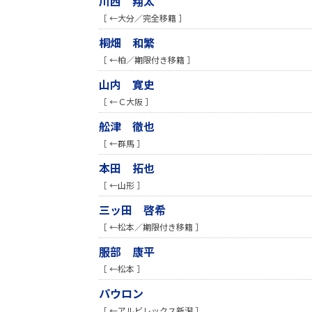
川西 翔太
［ ←大分／完全移籍 ］
桐畑 和繁
［ ←柏／期限付き移籍 ］
山内 寛史
［ ←Ｃ大阪 ］
舩津 徹也
［ ←群馬 ］
本田 拓也
［ ←山形 ］
三ッ田 啓希
［ ←松本／期限付き移籍 ］
服部 康平
［ ←松本 ］
パウロン
［ ←アルビレックス新潟 ］