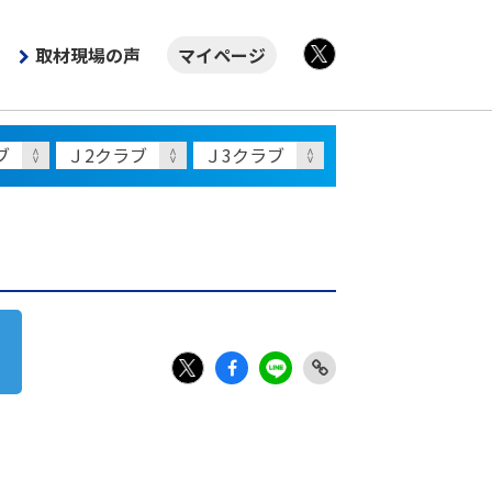
取材現場の声
マイページ
X
Fac
LIN
Link
X
ebo
E
Copy
ok