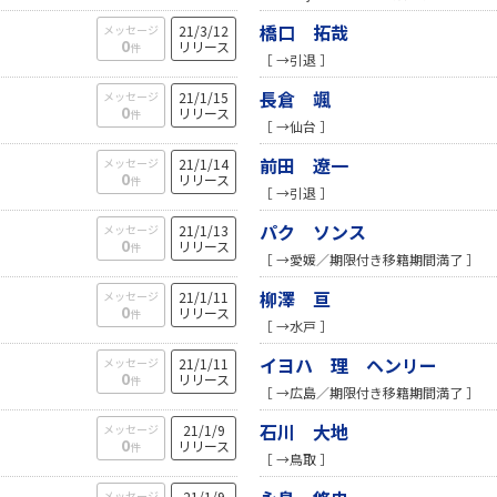
橋口 拓哉
メッセージ
21/3/12
0
リリース
件
［ →引退 ］
長倉 颯
メッセージ
21/1/15
0
リリース
件
［ →仙台 ］
前田 遼一
メッセージ
21/1/14
0
リリース
件
［ →引退 ］
パク ソンス
メッセージ
21/1/13
0
リリース
件
［ →愛媛／期限付き移籍期間満了 ］
柳澤 亘
メッセージ
21/1/11
0
リリース
件
［ →水戸 ］
イヨハ 理 ヘンリー
メッセージ
21/1/11
0
リリース
件
［ →広島／期限付き移籍期間満了 ］
石川 大地
メッセージ
21/1/9
0
リリース
件
［ →鳥取 ］
メッセージ
21/1/9