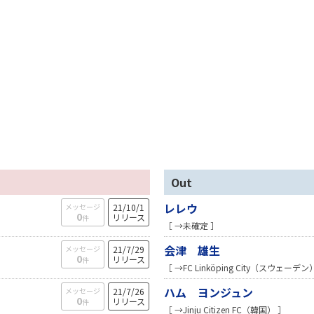
Out
レレウ
メッセージ
21/10/1
0
リリース
件
［ →未確定 ］
会津 雄生
メッセージ
21/7/29
0
リリース
件
［ →FC Linköping City（スウェーデン
ハム ヨンジュン
メッセージ
21/7/26
0
リリース
件
［ →Jinju Citizen FC（韓国） ］