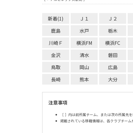
新着(1)
Ｊ１
Ｊ２
鹿島
水戸
栃木
川崎Ｆ
横浜FM
横浜FC
金沢
清水
磐田
鳥取
岡山
広島
長崎
熊本
大分
注意事項
［ ］内は前所属チーム、または次の所属先を
掲載されている移籍情報は、各クラブチーム