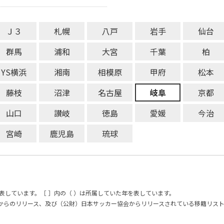
Ｊ３
札幌
八戸
岩手
仙台
群馬
浦和
大宮
千葉
柏
YS横浜
湘南
相模原
甲府
松本
藤枝
沼津
名古屋
岐阜
京都
山口
讃岐
徳島
愛媛
今治
宮崎
鹿児島
琉球
表しています。［ ］内の（ ）は所属していた年を表しています。
からのリリース、及び（公財）日本サッカー協会からリリースされている移籍リス