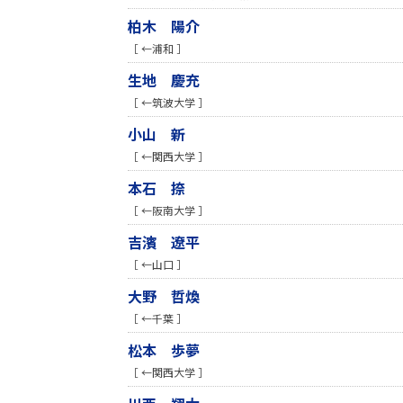
柏木 陽介
［ ←浦和 ］
生地 慶充
［ ←筑波大学 ］
小山 新
［ ←関西大学 ］
本石 捺
［ ←阪南大学 ］
吉濱 遼平
［ ←山口 ］
大野 哲煥
［ ←千葉 ］
松本 歩夢
［ ←関西大学 ］