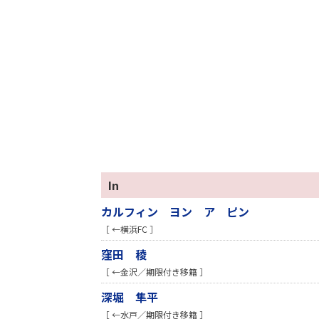
In
カルフィン ヨン ア ピン
［ ←横浜FC ］
窪田 稜
［ ←金沢／期限付き移籍 ］
深堀 隼平
［ ←水戸／期限付き移籍 ］