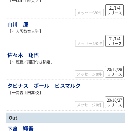
［ ←桃山学院大学 ］
21/1/4
メッセージ
0
件
リリース
山川 廉
［ ←大阪教育大学 ］
21/1/4
メッセージ
0
件
リリース
佐々木 翔悟
［ ←鹿島／期限付き移籍 ］
20/12/28
メッセージ
0
件
リリース
タビナス ポール ビスマルク
［ ←青森山田高校 ］
20/10/27
メッセージ
0
件
リリース
Out
下畠 翔吾