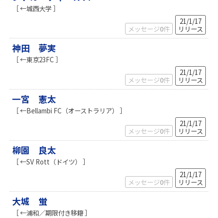
［ ←城西大学 ］
21/1/17
メッセージ
0
件
リリース
神田 夢実
［ ←東京23FC ］
21/1/17
メッセージ
0
件
リリース
一宮 憲太
［ ←Bellambi FC（オーストラリア） ］
21/1/17
メッセージ
0
件
リリース
柳園 良太
［ ←SV Rott（ドイツ） ］
21/1/17
メッセージ
0
件
リリース
大城 蛍
［ ←浦和／期限付き移籍 ］