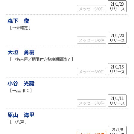
21/1/23
メッセージ
0
件
リリース
森下 俊
［ →未確定 ］
21/1/20
メッセージ
0
件
リリース
大垣 勇樹
［ →名古屋／期限付き移籍期間満了 ］
21/1/15
メッセージ
0
件
リリース
小谷 光毅
［ →品川CC ］
21/1/11
メッセージ
0
件
リリース
原山 海里
［ →八戸 ］
21/1/8