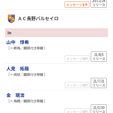
20/12/24
メッセージ
1
件
リリース
ＡＣ長野パルセイロ
In
山中 惇希
［ ←群馬／期限付き移籍 ］
21/8/5
メッセージ
0
件
リリース
人見 拓哉
［ ←琉球／期限付き移籍 ］
21/7/21
メッセージ
0
件
リリース
金 珉浩
［ ←鳥栖／期限付き移籍 ］
21/3/30
メッセージ
0
件
リリース