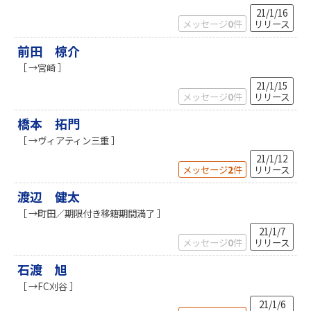
21/1/16
メッセージ
0
件
リリース
前田 椋介
［ →宮崎 ］
21/1/15
メッセージ
0
件
リリース
橋本 拓門
［ →ヴィアティン三重 ］
21/1/12
メッセージ
2
件
リリース
渡辺 健太
［ →町田／期限付き移籍期間満了 ］
21/1/7
メッセージ
0
件
リリース
石渡 旭
［ →FC刈谷 ］
21/1/6