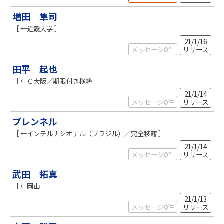
増田 隼司
［ ←近畿大学 ］
21/1/16
メッセージ
0
件
リリース
田平 起也
［ ←Ｃ大阪／期限付き移籍 ］
21/1/14
メッセージ
0
件
リリース
ブレンネル
［ ←インテルナシオナル（ブラジル）／完全移籍 ］
21/1/14
メッセージ
0
件
リリース
武田 拓真
［ ←岡山 ］
21/1/13
メッセージ
0
件
リリース