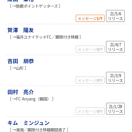
［ →鈴鹿ポイントゲッターズ ］
21/5/6
メッセージ
1
件
リリース
賀澤 陽友
［ →福井ユナイテッドFC／期限付き移籍 ］
21/4/7
メッセージ
0
件
リリース
吉田 朋恭
［ →山形 ］
21/3/9
メッセージ
0
件
リリース
田村 亮介
［ →FC Anyang（韓国） ］
21/1/28
メッセージ
0
件
リリース
キム ミンジュン
［ →湘南／期限付き移籍期間満了 ］