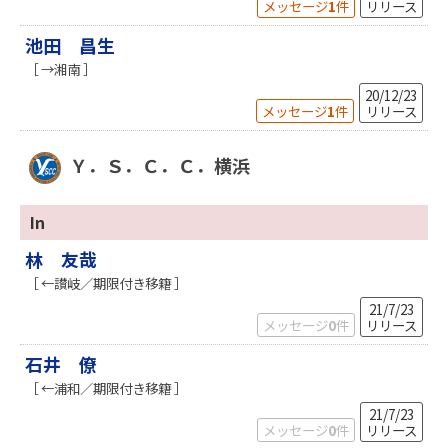
メッセージ
1
件
リリース
池田 昌生
［ →湘南 ］
20/12/23
メッセージ
1
件
リリース
Ｙ．Ｓ．Ｃ．Ｃ．横浜
In
林 友哉
［ ←讃岐／期限付き移籍 ］
21/7/23
メッセージ
0
件
リリース
石井 僚
［ ←浦和／期限付き移籍 ］
21/7/23
メッセージ
0
件
リリース