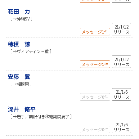
花田 力
［ →沖縄SV ］
21/1/12
メッセージ
1
件
リリース
穂積 諒
［ →ヴィアティン三重 ］
21/1/12
メッセージ
1
件
リリース
安藤 翼
［ →相模原 ］
21/1/6
メッセージ
0
件
リリース
深井 脩平
［ →岩手／期限付き移籍期間満了 ］
21/1/6
メッセージ
0
件
リリース