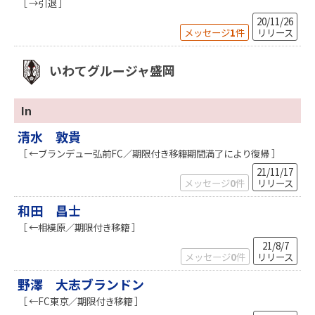
［ →引退 ］
20/11/26
メッセージ
1
件
リリース
いわてグルージャ盛岡
In
清水 敦貴
［ ←ブランデュー弘前FC／期限付き移籍期間満了により復帰 ］
21/11/17
メッセージ
0
件
リリース
和田 昌士
［ ←相模原／期限付き移籍 ］
21/8/7
メッセージ
0
件
リリース
野澤 大志ブランドン
［ ←FC東京／期限付き移籍 ］