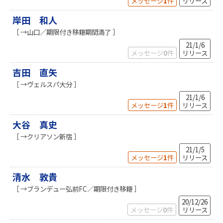
メッセージ
1
件
リリース
岸田 和人
［ →山口／期限付き移籍期間満了 ］
21/1/6
メッセージ
0
件
リリース
吉田 直矢
［ →ヴェルスパ大分 ］
21/1/6
メッセージ
1
件
リリース
大谷 真史
［ →クリアソン新宿 ］
21/1/5
メッセージ
1
件
リリース
清水 敦貴
［ →ブランデュー弘前FC／期限付き移籍 ］
20/12/26
メッセージ
0
件
リリース