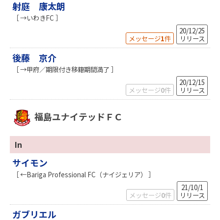
射庭 康太朗
［ →いわきFC ］
20/12/25
メッセージ
1
件
リリース
後藤 京介
［ →甲府／期限付き移籍期間満了 ］
20/12/15
メッセージ
0
件
リリース
福島ユナイテッドＦＣ
In
サイモン
［ ←Bariga Professional FC（ナイジェリア） ］
21/10/1
メッセージ
0
件
リリース
ガブリエル