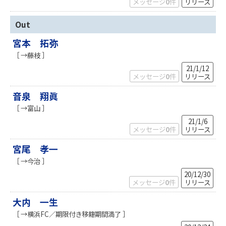
メッセージ
0
件
リリース
Out
宮本 拓弥
［ →藤枝 ］
21/1/12
メッセージ
0
件
リリース
音泉 翔眞
［ →富山 ］
21/1/6
メッセージ
0
件
リリース
宮尾 孝一
［ →今治 ］
20/12/30
メッセージ
0
件
リリース
大内 一生
［ →横浜FC／期限付き移籍期間満了 ］