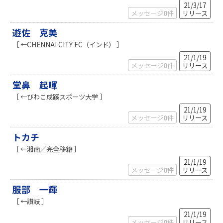
21/3/17
メッセージ
0
件
リリース
遊佐 克美
［ ←CHENNAI CITY FC（インド） ］
21/1/19
メッセージ
0
件
リリース
堂鼻 起暉
［ ←びわこ成蹊スポーツ大学 ］
21/1/19
メッセージ
0
件
リリース
トカチ
［ ←湘南／完全移籍 ］
21/1/19
メッセージ
0
件
リリース
服部 一輝
［ ←讃岐 ］
21/1/19
メッセージ
0
件
リリース