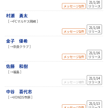
21/1/20
メッセージ
1
件
リリース
村瀬 勇太
［ →FCマルヤス岡崎 ］
21/1/18
メッセージ
1
件
リリース
金子 優希
［ →奈良クラブ ］
21/1/16
メッセージ
1
件
リリース
佐藤 和樹
［ →福島 ］
21/1/14
メッセージ
0
件
リリース
中谷 喜代志
［ →VONDS市原 ］
21/1/13
メッセージ
1
件
リリース