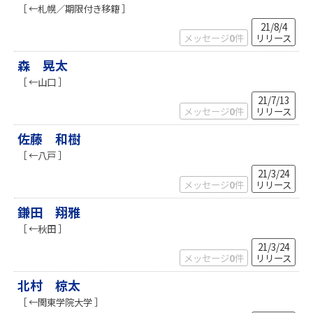
［ ←札幌／期限付き移籍 ］
21/8/4
メッセージ
0
件
リリース
森 晃太
［ ←山口 ］
21/7/13
メッセージ
0
件
リリース
佐藤 和樹
［ ←八戸 ］
21/3/24
メッセージ
0
件
リリース
鎌田 翔雅
［ ←秋田 ］
21/3/24
メッセージ
0
件
リリース
北村 椋太
［ ←関東学院大学 ］