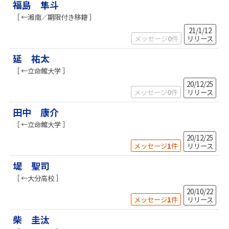
福島 隼斗
［ ←湘南／期限付き移籍 ］
21/1/12
メッセージ
0
件
リリース
延 祐太
［ ←⽴命館⼤学 ］
20/12/25
メッセージ
0
件
リリース
田中 康介
［ ←立命館大学 ］
20/12/25
メッセージ
1
件
リリース
堤 聖司
［ ←大分高校 ］
20/10/22
メッセージ
1
件
リリース
柴 圭汰