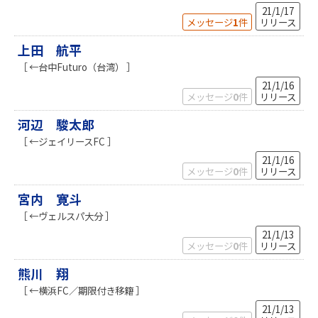
21/1/17
メッセージ
1
件
リリース
上田 航平
［ ←台中Futuro（台湾） ］
21/1/16
メッセージ
0
件
リリース
河辺 駿太郎
［ ←ジェイリースFC ］
21/1/16
メッセージ
0
件
リリース
宮内 寛斗
［ ←ヴェルスパ大分 ］
21/1/13
メッセージ
0
件
リリース
熊川 翔
［ ←横浜FC／期限付き移籍 ］
21/1/13