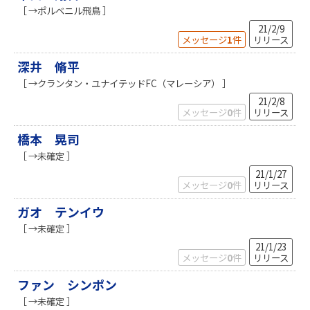
［ →ポルベニル飛鳥 ］
21/2/9
メッセージ
1
件
リリース
深井 脩平
［ →クランタン・ユナイテッドFC（マレーシア） ］
21/2/8
メッセージ
0
件
リリース
橋本 晃司
［ →未確定 ］
21/1/27
メッセージ
0
件
リリース
ガオ テンイウ
［ →未確定 ］
21/1/23
メッセージ
0
件
リリース
ファン シンポン
［ →未確定 ］