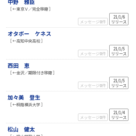
中野 雅臣
［ ←東京Ｖ／完全移籍 ］
21/1/6
メッセージ
0
件
リリース
オタボー ケネス
［ ←高知中央高校 ］
21/1/5
メッセージ
0
件
リリース
西田 恵
［ ←金沢／期限付き移籍 ］
21/1/5
メッセージ
0
件
リリース
加々美 登生
［ ←桐蔭横浜大学 ］
21/1/4
メッセージ
0
件
リリース
松山 健太