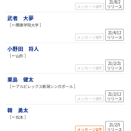
21/8/2
メッセージ
0
件
リリース
武者 大夢
［ ←関東学院大学 ］
21/4/12
メッセージ
0
件
リリース
小野田 将人
［ ←山形 ］
21/2/21
メッセージ
0
件
リリース
栗島 健太
［ ←アルビレックス新潟シンガポール ］
21/2/12
メッセージ
0
件
リリース
韓 勇太
［ ←松本 ］
21/2/5
メッセージ
1
件
リリース