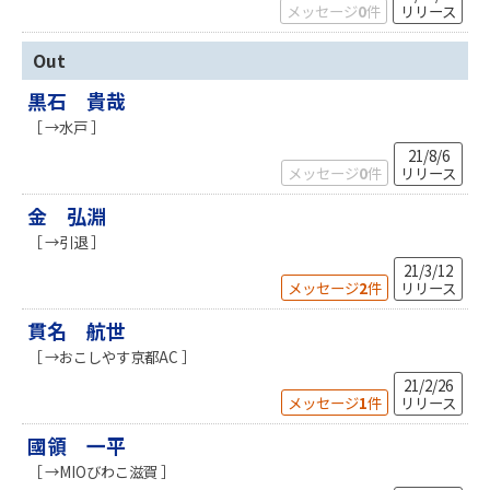
メッセージ
0
件
リリース
Out
黒石 貴哉
［ →水戸 ］
21/8/6
メッセージ
0
件
リリース
金 弘淵
［ →引退 ］
21/3/12
メッセージ
2
件
リリース
貫名 航世
［ →おこしやす京都AC ］
21/2/26
メッセージ
1
件
リリース
國領 一平
［ →MIOびわこ滋賀 ］