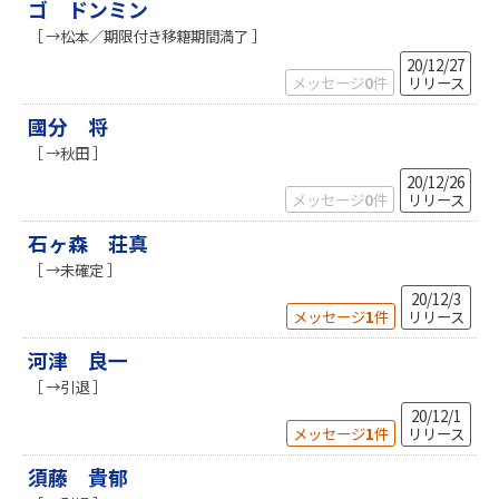
ゴ ドンミン
［ →松本／期限付き移籍期間満了 ］
20/12/27
メッセージ
0
件
リリース
國分 将
［ →秋田 ］
20/12/26
メッセージ
0
件
リリース
石ヶ森 荘真
［ →未確定 ］
20/12/3
メッセージ
1
件
リリース
河津 良一
［ →引退 ］
20/12/1
メッセージ
1
件
リリース
須藤 貴郁