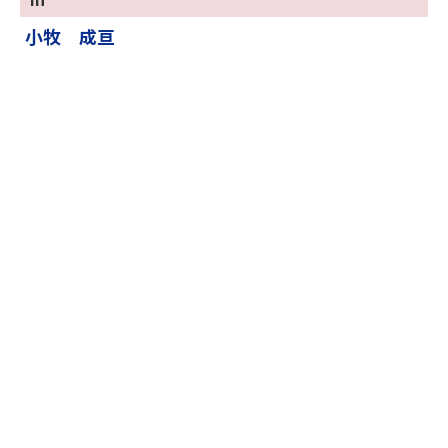
k
小牧 成亘