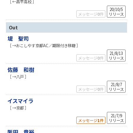
［ ←昌平高校 ］
20/10/5
メッセージ
0
件
リリース
Out
堤 聖司
［ →おこしやす京都AC／期限付き移籍 ］
21/8/13
メッセージ
0
件
リリース
佐藤 和樹
［ →八戸 ］
21/8/7
メッセージ
0
件
リリース
イスマイラ
［ →京都 ］
21/7/9
メッセージ
1
件
リリース
阪田 章裕