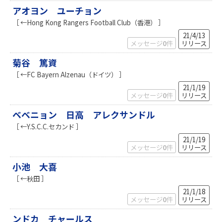
アオヨン ユーチョン
［ ←Hong Kong Rangers Football Club（香港） ］
21/4/13
メッセージ
0
件
リリース
菊谷 篤資
［ ←FC Bayern Alzenau（ドイツ） ］
21/1/19
メッセージ
0
件
リリース
ベベニョン 日高 アレクサンドル
［ ←Y.S.C.C.セカンド ］
21/1/19
メッセージ
0
件
リリース
小池 大喜
［ ←秋田 ］
21/1/18
メッセージ
0
件
リリース
ンドカ チャールス