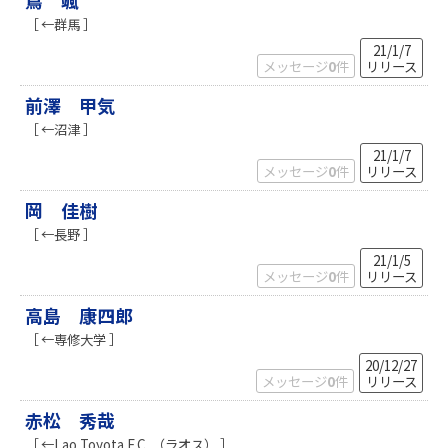
蔦 颯
［ ←群馬 ］
21/1/7
メッセージ
0
件
リリース
前澤 甲気
［ ←沼津 ］
21/1/7
メッセージ
0
件
リリース
岡 佳樹
［ ←長野 ］
21/1/5
メッセージ
0
件
リリース
高島 康四郎
［ ←専修大学 ］
20/12/27
メッセージ
0
件
リリース
赤松 秀哉
［ ←Lao Toyota F.C. （ラオス） ］