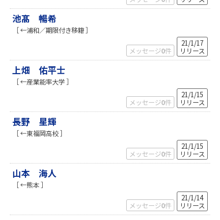
池髙 暢希
［ ←浦和／期限付き移籍 ］
21/1/17
メッセージ
0
件
リリース
上畑 佑平士
［ ←産業能率大学 ］
21/1/15
メッセージ
0
件
リリース
長野 星輝
［ ←東福岡高校 ］
21/1/15
メッセージ
0
件
リリース
山本 海人
［ ←熊本 ］
21/1/14
メッセージ
0
件
リリース