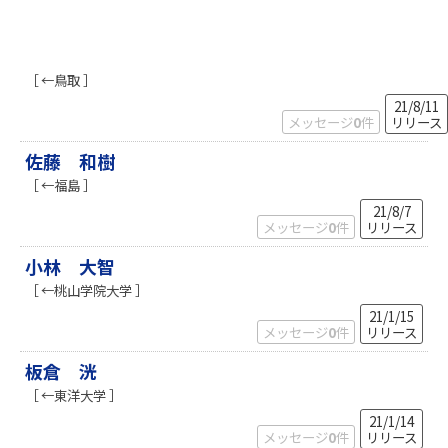
［ ←鳥取 ］
21/8/11
メッセージ
0
件
リリース
佐藤 和樹
［ ←福島 ］
21/8/7
メッセージ
0
件
リリース
小林 大智
［ ←桃山学院大学 ］
21/1/15
メッセージ
0
件
リリース
板倉 洸
［ ←東洋大学 ］
21/1/14
メッセージ
0
件
リリース