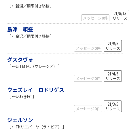
［ ←新潟／期限付き移籍 ］
21/8/13
メッセージ
0
件
リリース
島津 頼盛
［ ←金沢／期限付き移籍 ］
21/8/5
メッセージ
0
件
リリース
グスタヴォ
［ ←UiTM FC（マレーシア） ］
21/4/5
メッセージ
0
件
リリース
ウェズレイ ロドリゲス
［ ←いわきFC ］
21/3/5
メッセージ
0
件
リリース
ジェルソン
［ ←FKリエパーヤ（ラトビア） ］