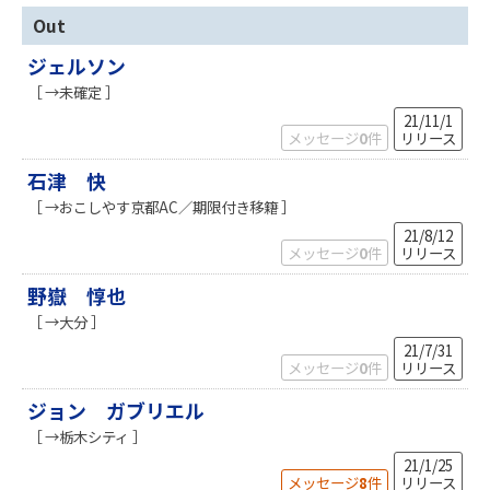
Out
ジェルソン
［ →未確定 ］
21/11/1
メッセージ
0
件
リリース
石津 快
［ →おこしやす京都AC／期限付き移籍 ］
21/8/12
メッセージ
0
件
リリース
野嶽 惇也
［ →大分 ］
21/7/31
メッセージ
0
件
リリース
ジョン ガブリエル
［ →栃木シティ ］
21/1/25
メッセージ
8
件
リリース