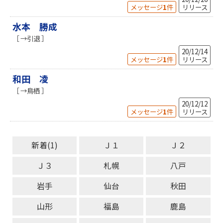
メッセージ
1
件
リリース
水本 勝成
［ →引退 ］
20/12/14
メッセージ
1
件
リリース
和田 凌
［ →鳥栖 ］
20/12/12
メッセージ
1
件
リリース
新着(1)
Ｊ１
Ｊ２
Ｊ３
札幌
八戸
岩手
仙台
秋田
山形
福島
鹿島