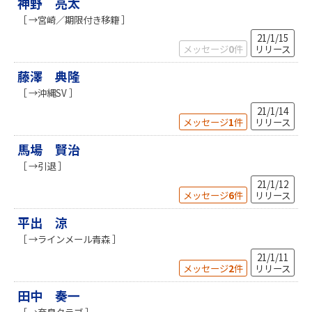
神野 亮太
［ →宮崎／期限付き移籍 ］
21/1/15
メッセージ
0
件
リリース
藤澤 典隆
［ →沖縄SV ］
21/1/14
メッセージ
1
件
リリース
馬場 賢治
［ →引退 ］
21/1/12
メッセージ
6
件
リリース
平出 涼
［ →ラインメール青森 ］
21/1/11
メッセージ
2
件
リリース
田中 奏一
［ →奈良クラブ ］