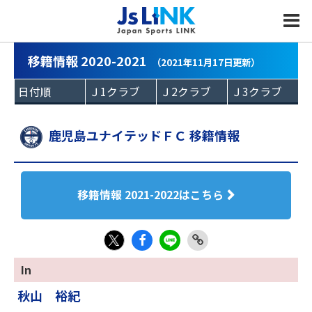
MENU
移籍情報 2020-2021
（2021年11月17日更新）
鹿児島ユナイテッドＦＣ 移籍情報
移籍情報 2021-2022はこちら
Fac
LIN
Link
X
In
eb
E
Copy
秋山 裕紀
oo