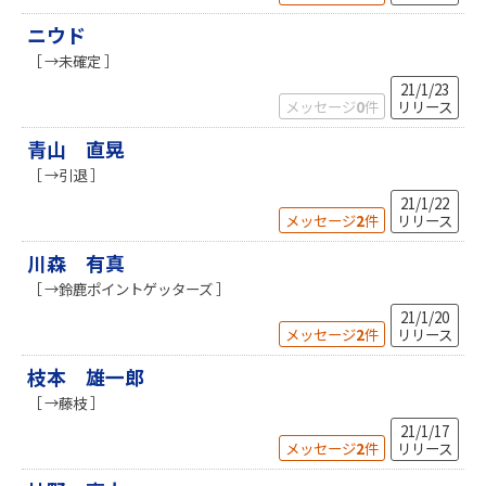
ニウド
［ →未確定 ］
21/1/23
メッセージ
0
件
リリース
青山 直晃
［ →引退 ］
21/1/22
メッセージ
2
件
リリース
川森 有真
［ →鈴鹿ポイントゲッターズ ］
21/1/20
メッセージ
2
件
リリース
枝本 雄一郎
［ →藤枝 ］
21/1/17
メッセージ
2
件
リリース