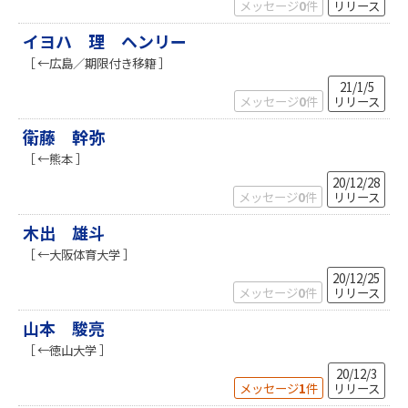
メッセージ
0
件
リリース
イヨハ 理 ヘンリー
［ ←広島／期限付き移籍 ］
21/1/5
メッセージ
0
件
リリース
衛藤 幹弥
［ ←熊本 ］
20/12/28
メッセージ
0
件
リリース
木出 雄斗
［ ←大阪体育大学 ］
20/12/25
メッセージ
0
件
リリース
山本 駿亮
［ ←徳山大学 ］
20/12/3
メッセージ
1
件
リリース