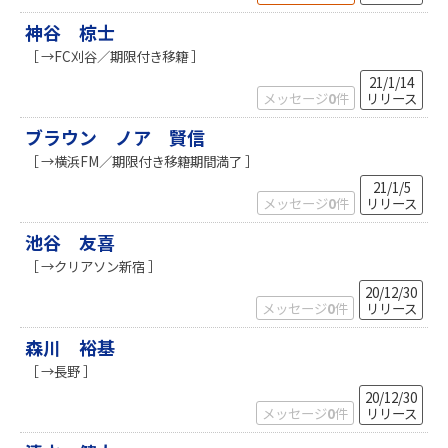
神谷 椋士
［ →FC刈谷／期限付き移籍 ］
21/1/14
メッセージ
0
件
リリース
ブラウン ノア 賢信
［ →横浜FM／期限付き移籍期間満了 ］
21/1/5
メッセージ
0
件
リリース
池谷 友喜
［ →クリアソン新宿 ］
20/12/30
メッセージ
0
件
リリース
森川 裕基
［ →長野 ］
20/12/30
メッセージ
0
件
リリース