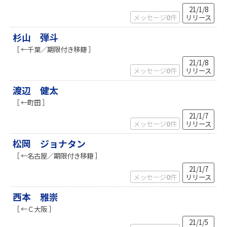
21/1/8
メッセージ
0
件
リリース
杉山 弾斗
［ ←千葉／期限付き移籍 ］
21/1/8
メッセージ
0
件
リリース
渡辺 健太
［ ←町田 ］
21/1/7
メッセージ
0
件
リリース
松岡 ジョナタン
［ ←名古屋／期限付き移籍 ］
21/1/7
メッセージ
0
件
リリース
西本 雅崇
［ ←Ｃ大阪 ］
21/1/5