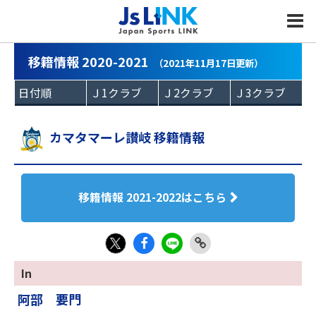
MENU
移籍情報 2020-2021
（2021年11月17日更新）
カマタマーレ讃岐 移籍情報
移籍情報 2021-2022はこちら
Fac
LIN
Link
X
In
eb
E
Copy
阿部 要門
oo