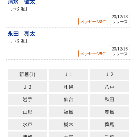
清水 健太
［ →引退 ］
20/12/18
メッセージ
8
件
リリース
永田 亮太
［ →引退 ］
20/12/16
メッセージ
5
件
リリース
新着(1)
Ｊ１
Ｊ２
Ｊ３
札幌
八戸
岩手
仙台
秋田
山形
福島
鹿島
水戸
栃木
群馬
浦和
大宮
千葉