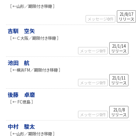
［ ←山形／期限付き移籍 ］
21/8/17
メッセージ
0
件
リリース
吉馴 空矢
［ ←Ｃ大阪／期限付き移籍 ］
21/1/14
メッセージ
0
件
リリース
池田 航
［ ←横浜FM／期限付き移籍 ］
21/1/11
メッセージ
0
件
リリース
後藤 卓磨
［ ← FC徳島 ］
21/1/8
メッセージ
0
件
リリース
中村 駿太
［ ←山形／期限付き移籍 ］