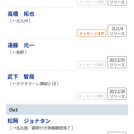
メッセージ
0
件
リリース
高橋 拓也
［ ←北九州 ］
21/1/4
メッセージ
1
件
リリース
遠藤 元一
［ ←長野 ］
20/12/30
メッセージ
0
件
リリース
武下 智哉
［ ←カマタマーレ讃岐U-18 ］
20/12/28
メッセージ
0
件
リリース
Out
松岡 ジョナタン
［ →名古屋／期限付き移籍期間満了 ］