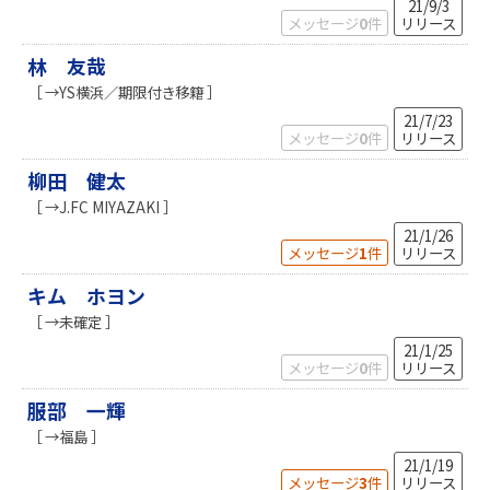
21/9/3
メッセージ
0
件
リリース
林 友哉
［ →YS横浜／期限付き移籍 ］
21/7/23
メッセージ
0
件
リリース
柳田 健太
［ →J.FC MIYAZAKI ］
21/1/26
メッセージ
1
件
リリース
キム ホヨン
［ →未確定 ］
21/1/25
メッセージ
0
件
リリース
服部 一輝
［ →福島 ］
21/1/19
メッセージ
3
件
リリース