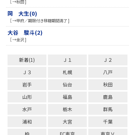
［ →秋田 ]
岡 大生(0)
［ →甲府／期限付き移籍期間満了 ]
大谷 駿斗(2)
［ →金沢 ]
新着(1)
Ｊ１
Ｊ２
Ｊ３
札幌
八戸
岩手
仙台
秋田
山形
福島
鹿島
水戸
栃木
群馬
浦和
大宮
千葉
柏
FC東京
東京Ｖ