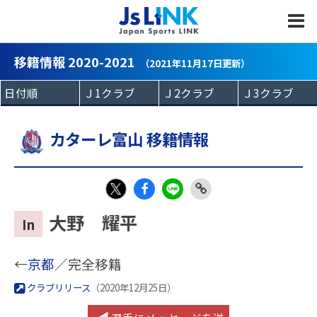
MENU
移籍情報 2020-2021
（2021年11月17日更新）
カターレ富山 移籍情報
Fac
LIN
Link
X
大野 耀平
In
eb
E
Copy
oo
←
京都
／完全移籍
k
クラブリリース
（2020年12月25日）