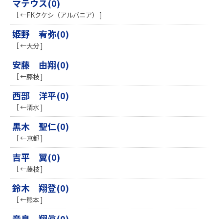
マテウス(0)
［ ←FKクケシ（アルバニア） ]
姫野 宥弥(0)
［ ←大分 ]
安藤 由翔(0)
［ ←藤枝 ]
西部 洋平(0)
［ ←清水 ]
黒木 聖仁(0)
［ ←京都 ]
吉平 翼(0)
［ ←藤枝 ]
鈴木 翔登(0)
［ ←熊本 ]
音泉 翔眞(0)