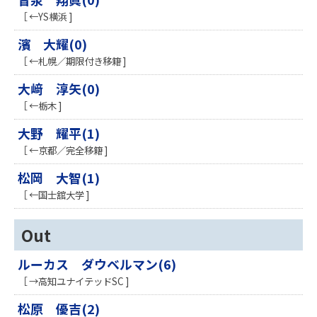
［ ←YS横浜 ]
濱 大耀(0)
［ ←札幌／期限付き移籍 ]
大﨑 淳矢(0)
［ ←栃木 ]
大野 耀平(1)
［ ←京都／完全移籍 ]
松岡 大智(1)
［ ←国士舘大学 ]
Out
ルーカス ダウベルマン(6)
［ →高知ユナイテッドSC ]
松原 優吉(2)