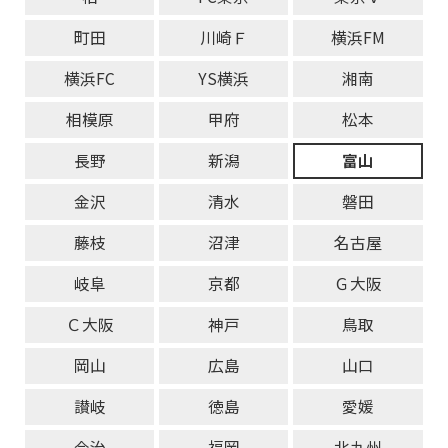
町田
川崎Ｆ
横浜FM
横浜FC
YS横浜
湘南
相模原
甲府
松本
長野
新潟
富山
金沢
清水
磐田
藤枝
沼津
名古屋
岐阜
京都
Ｇ大阪
Ｃ大阪
神戸
鳥取
岡山
広島
山口
讃岐
徳島
愛媛
今治
福岡
北九州