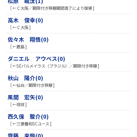
松原 颯汰(1)
［ ←Ｃ大阪／期限付き移籍期間満了により復帰 ]
高木 俊幸(0)
［ ←Ｃ大阪 ]
佐々木 翔悟(0)
［ ←鹿島 ]
ダニエル アウベス(0)
［ ←SEパルメイラス（ブラジル）／期限付き移籍 ]
秋山 陽介(0)
［ ←仙台／期限付き移籍 ]
風間 宏矢(0)
［ ←琉球 ]
西久保 駿介(0)
［ ←三菱養和SCユース ]
齋藤 来飛(0)