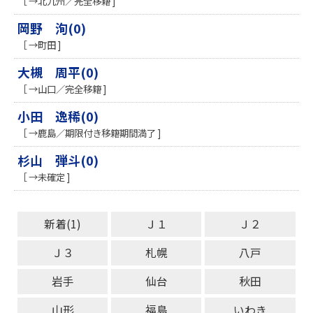
［ →北九州／完全移籍 ]
岡野 洵(0)
［ →町田 ]
大槻 周平(0)
［ →山口／完全移籍 ]
小田 逸稀(0)
［ →鹿島／期限付き移籍期間満了 ]
杉山 弾斗(0)
［ →未確定 ]
新着(1)
Ｊ１
Ｊ２
Ｊ３
札幌
八戸
岩手
仙台
秋田
山形
福島
いわき