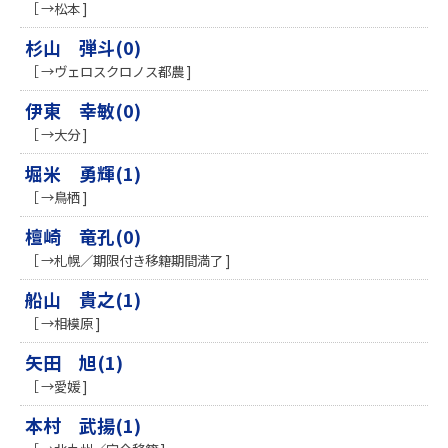
［ →松本 ]
杉山 弾斗(0)
［ →ヴェロスクロノス都農 ]
伊東 幸敏(0)
［ →大分 ]
堀米 勇輝(1)
［ →鳥栖 ]
檀崎 竜孔(0)
［ →札幌／期限付き移籍期間満了 ]
船山 貴之(1)
［ →相模原 ]
矢田 旭(1)
［ →愛媛 ]
本村 武揚(1)