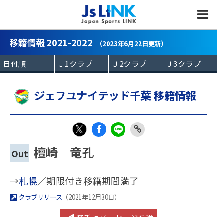
MENU
移籍情報 2021-2022
（2023年6月22日更新）
ジェフユナイテッド千葉 移籍情報
Fac
LIN
Link
X
檀崎 竜孔
Out
eb
E
Copy
oo
→
札幌
／期限付き移籍期間満了
k
クラブリリース
（2021年12月30日）