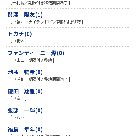
［ →札幌／期限付き移籍期間満了 ]
賀澤 陽友(1)
［ →福井ユナイテッドFC／期限付き移籍 ]
トカチ(0)
［ →栃木 ]
ファンティーニ 燦(0)
［ →山口／期限付き移籍 ]
池髙 暢希(0)
［ →浦和／期限付き移籍期間満了 ]
鎌田 翔雅(0)
［ →富山 ]
服部 一輝(0)
［ →八戸 ]
福島 隼斗(0)