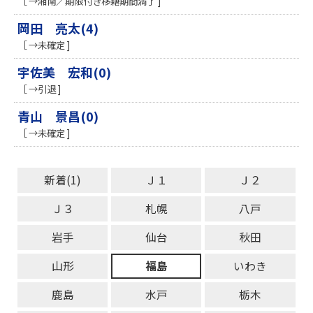
［ →湘南／期限付き移籍期間満了 ]
岡田 亮太(4)
［ →未確定 ]
宇佐美 宏和(0)
［ →引退 ]
青山 景昌(0)
［ →未確定 ]
新着(1)
Ｊ１
Ｊ２
Ｊ３
札幌
八戸
岩手
仙台
秋田
山形
福島
いわき
鹿島
水戸
栃木