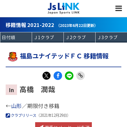
MENU
移籍情報 2021-2022
（2023年6月22日更新）
福島ユナイテッドＦＣ 移籍情報
Fac
LIN
Link
X
高橋 潤哉
In
eb
E
Copy
oo
←
山形
／期限付き移籍
k
クラブリリース
（2021年12月29日）