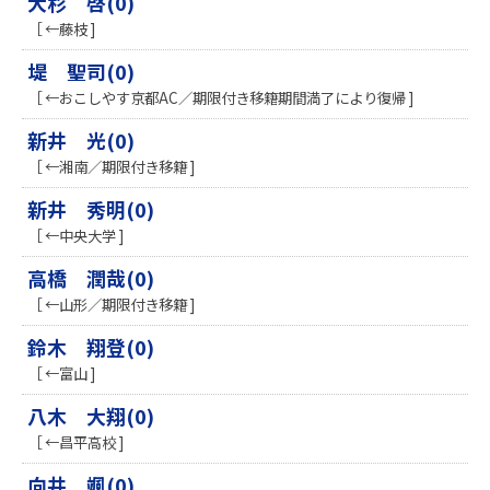
大杉 啓(0)
［ ←藤枝 ]
堤 聖司(0)
［ ←おこしやす京都AC／期限付き移籍期間満了により復帰 ]
新井 光(0)
［ ←湘南／期限付き移籍 ]
新井 秀明(0)
［ ←中央大学 ]
高橋 潤哉(0)
［ ←山形／期限付き移籍 ]
鈴木 翔登(0)
［ ←富山 ]
八木 大翔(0)
［ ←昌平高校 ]
向井 颯(0)