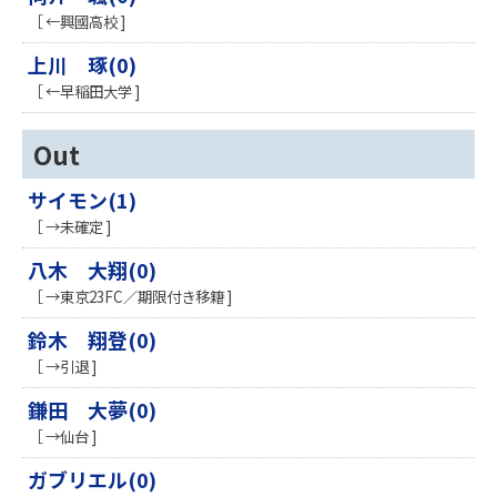
［ ←興國高校 ]
上川 琢(0)
［ ←早稲田大学 ]
Out
サイモン(1)
［ →未確定 ]
八木 大翔(0)
［ →東京23FC／期限付き移籍 ]
鈴木 翔登(0)
［ →引退 ]
鎌田 大夢(0)
［ →仙台 ]
ガブリエル(0)