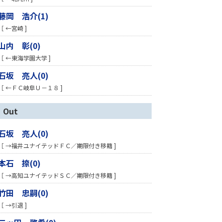
藤岡 浩介(1)
［ ←宮崎 ]
山内 彰(0)
［ ←東海学園大学 ]
石坂 亮人(0)
［ ←ＦＣ岐阜Ｕ－１８ ]
Out
石坂 亮人(0)
［ →福井ユナイテッドＦＣ／期限付き移籍 ]
本石 捺(0)
［ →高知ユナイテッドＳＣ／期限付き移籍 ]
竹田 忠嗣(0)
［ →引退 ]