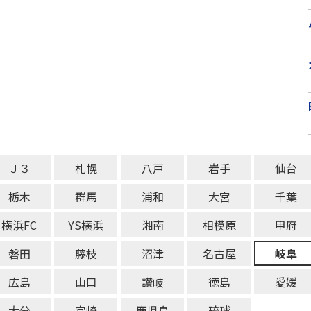
Ｊ３
札幌
八戸
岩手
仙台
栃木
群馬
浦和
大宮
千葉
横浜FC
YS横浜
湘南
相模原
甲府
磐田
藤枝
沼津
名古屋
岐阜
広島
山口
讃岐
徳島
愛媛
大分
宮崎
鹿児島
琉球