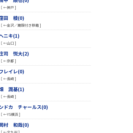
［ ←神戸 ]
窪田 稜(0)
［ ←金沢／期限付き移籍 ]
ヘニキ(1)
［ ←山口 ]
庄司 悦大(2)
［ ←京都 ]
フレイレ(0)
［ ←長崎 ]
畑 潤基(1)
［ ←長崎 ]
ンドカ チャールス(0)
［ ←YS横浜 ]
岡村 和哉(0)
［ ←北九州 ]