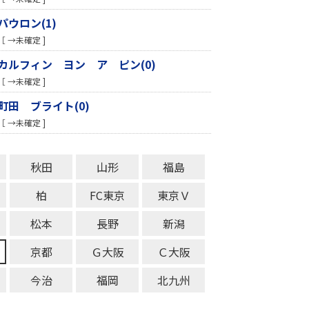
パウロン(1)
［ →未確定 ]
カルフィン ヨン ア ピン(0)
［ →未確定 ]
町田 ブライト(0)
［ →未確定 ]
秋田
山形
福島
柏
FC東京
東京Ｖ
松本
長野
新潟
京都
Ｇ大阪
Ｃ大阪
今治
福岡
北九州