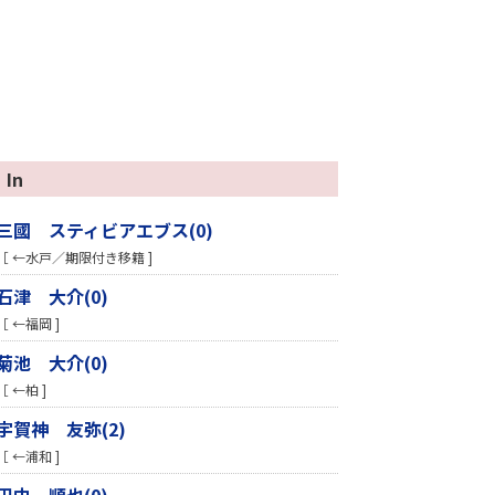
In
三國 スティビアエブス(0)
［ ←水戸／期限付き移籍 ]
石津 大介(0)
［ ←福岡 ]
菊池 大介(0)
［ ←柏 ]
宇賀神 友弥(2)
［ ←浦和 ]
田中 順也(0)