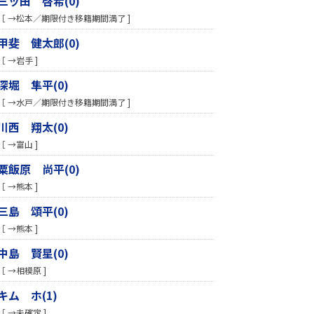
三ッ田 啓希(0)
［ →松本／期限付き移籍期間満了 ]
甲斐 健太郎(0)
［ →岩手 ]
深堀 隼平(0)
［ →水戸／期限付き移籍期間満了 ]
川西 翔太(0)
［ →富山 ]
粟飯原 尚平(0)
［ →熊本 ]
三島 頌平(0)
［ →熊本 ]
中島 賢星(0)
［ →相模原 ]
キム ホ(1)
［ →未確定 ]