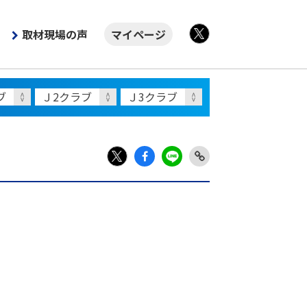
取材現場の声
マイページ
X
Fac
LIN
Link
X
ebo
E
Copy
ok