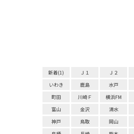
新着(1)
Ｊ１
Ｊ２
いわき
鹿島
水戸
町田
川崎Ｆ
横浜FM
富山
金沢
清水
神戸
鳥取
岡山
鳥栖
長崎
熊本