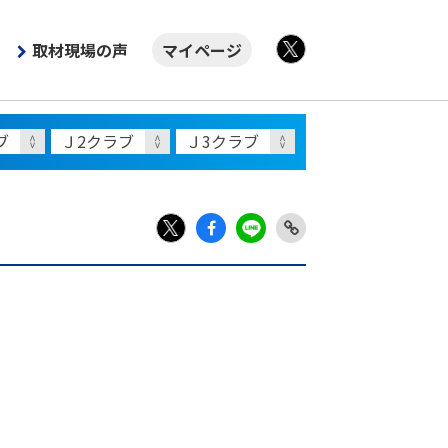
取材現場の声
マイページ
X
Fac
LIN
Link
X
ebo
E
Copy
ok