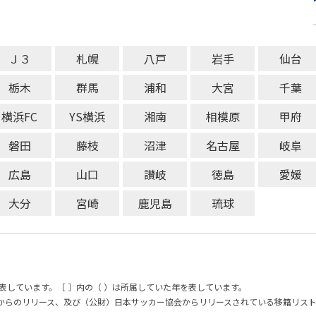
Ｊ３
札幌
八戸
岩手
仙台
栃木
群馬
浦和
大宮
千葉
横浜FC
YS横浜
湘南
相模原
甲府
磐田
藤枝
沼津
名古屋
岐阜
広島
山口
讃岐
徳島
愛媛
大分
宮崎
鹿児島
琉球
表しています。［ ］内の（ ）は所属していた年を表しています。
からのリリース、及び（公財）日本サッカー協会からリリースされている移籍リス