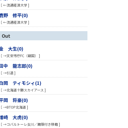
［ ←流通経済大学 ]
鹿野 修平(0)
［ ←流通経済大学 ]
Out
金 大生(0)
［ →天安市庁FC（韓国） ]
田中 龍志郎(0)
［ →引退 ]
白岡 ティモシィ(1)
［ →北海道十勝スカイアース ]
平岡 将豪(0)
［ →BTOP北海道 ]
増崎 大虎(0)
［ →コバルトーレ女川／期限付き移籍 ]