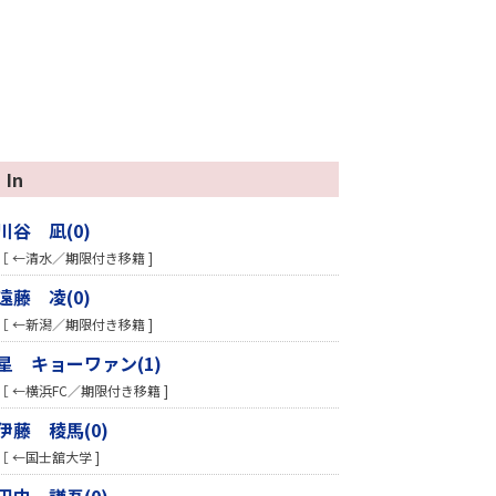
In
川谷 凪(0)
［ ←清水／期限付き移籍 ]
遠藤 凌(0)
［ ←新潟／期限付き移籍 ]
星 キョーワァン(1)
［ ←横浜FC／期限付き移籍 ]
伊藤 稜馬(0)
［ ←国士舘大学 ]
田中 謙吾(0)