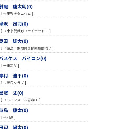
射庭 康太朗(0)
［ →東邦チタニウム ]
滝沢 昂司(0)
［ →東京武蔵野ユナイテッドFC ]
奥田 雄大(0)
［ →徳島／期限付き移籍期間満了 ]
バスケス バイロン(0)
［ →東京Ｖ ]
寺村 浩平(0)
［ →奈良クラブ ]
黒澤 丈(0)
［ →ラインメール青森FC ]
似鳥 康太(0)
［ →引退 ]
田辺 陽太(0)