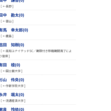
［ ←長野 ]
田中 勘太(0)
［ ←富山 ]
有馬 幸太郎(0)
［ ←鹿島 ]
吉田 知樹(0)
［ ←高知ユナイテッドSC／期限付き移籍期間満了によ
り復帰 ]
有田 稜(0)
［ ←国士舘大学 ]
杉山 伶央(0)
［ ←作新学院大学 ]
永井 颯太(0)
［ ←流通経済大学 ]
家泉 怜依(0)