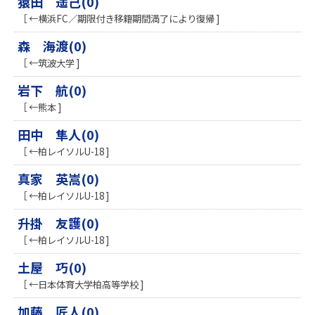
猿田 遥己(0)
［ ←横浜FC／期限付き移籍期間満了により復帰 ]
森 海渡(0)
［ ←筑波大学 ]
岩下 航(0)
［ ←熊本 ]
田中 隼人(0)
［ ←柏レイソルU-18 ]
真家 英嵩(0)
［ ←柏レイソルU-18 ]
升掛 友護(0)
［ ←柏レイソルU-18 ]
土屋 巧(0)
［ ←日本体育大学柏高等学校 ]
加藤 匠人(0)