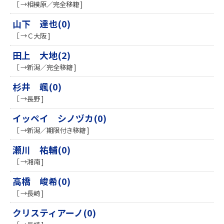
［ →相模原／完全移籍 ]
山下 達也(0)
［ →Ｃ大阪 ]
田上 大地(2)
［ →新潟／完全移籍 ]
杉井 颯(0)
［ →長野 ]
イッペイ シノヅカ(0)
［ →新潟／期限付き移籍 ]
瀬川 祐輔(0)
［ →湘南 ]
高橋 峻希(0)
［ →長崎 ]
クリスティアーノ(0)