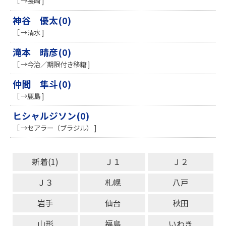
［ →長崎 ]
神谷 優太(0)
［ →清水 ]
滝本 晴彦(0)
［ →今治／期限付き移籍 ]
仲間 隼斗(0)
［ →鹿島 ]
ヒシャルジソン(0)
［ →セアラー（ブラジル） ]
新着(1)
Ｊ１
Ｊ２
Ｊ３
札幌
八戸
岩手
仙台
秋田
山形
福島
いわき