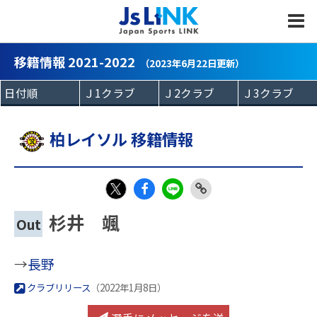
MENU
移籍情報 2021-2022
（2023年6月22日更新）
柏レイソル 移籍情報
Fac
LIN
Link
X
杉井 颯
Out
eb
E
Copy
oo
→
長野
k
クラブリリース
（2022年1月8日）