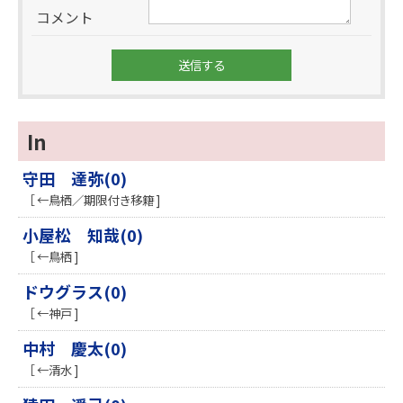
コメント
In
守田 達弥(0)
［ ←鳥栖／期限付き移籍 ]
小屋松 知哉(0)
［ ←鳥栖 ]
ドウグラス(0)
［ ←神戸 ]
中村 慶太(0)
［ ←清水 ]