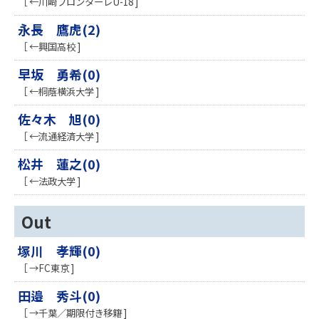
［ ←川崎フロンターレU-18 ]
永長 鷹虎(2)
［ ←興国高校 ]
早坂 勇希(0)
［ ←桐蔭横浜大学 ]
佐々木 旭(0)
［ ←流通経済大学 ]
松井 蓮之(0)
［ ←法政大学 ]
Out
塚川 孝輝(0)
［ →FC東京 ]
田邉 秀斗(0)
［ →千葉／期限付き移籍 ]