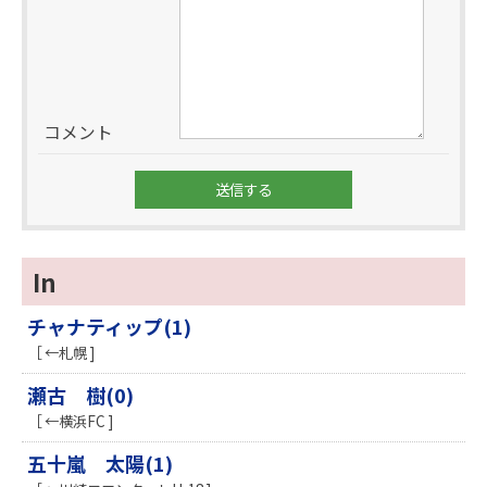
コメント
In
チャナティップ(1)
［ ←札幌 ]
瀬古 樹(0)
［ ←横浜FC ]
五十嵐 太陽(1)