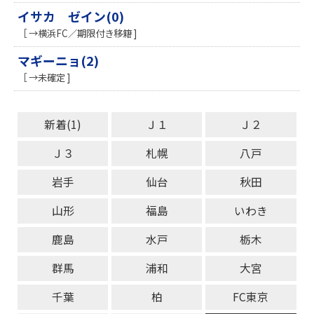
イサカ ゼイン(0)
［ →横浜FC／期限付き移籍 ]
マギーニョ(2)
［ →未確定 ]
新着(1)
Ｊ１
Ｊ２
Ｊ３
札幌
八戸
岩手
仙台
秋田
山形
福島
いわき
鹿島
水戸
栃木
群馬
浦和
大宮
千葉
柏
FC東京