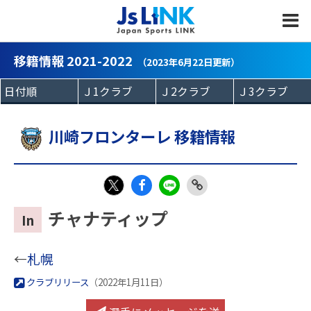
MENU
移籍情報 2021-2022
（2023年6月22日更新）
川崎フロンターレ 移籍情報
Fac
LIN
Link
X
チャナティップ
In
eb
E
Copy
oo
←
札幌
k
クラブリリース
（2022年1月11日）