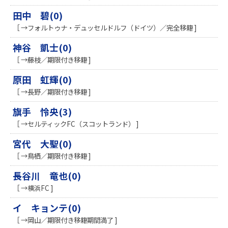
田中 碧(0)
［ →フォルトゥナ・デュッセルドルフ（ドイツ）／完全移籍 ]
神谷 凱士(0)
［ →藤枝／期限付き移籍 ]
原田 虹輝(0)
［ →長野／期限付き移籍 ]
旗手 怜央(3)
［ →セルティックFC（スコットランド） ]
宮代 大聖(0)
［ →鳥栖／期限付き移籍 ]
長谷川 竜也(0)
［ →横浜FC ]
イ キョンテ(0)
［ →岡山／期限付き移籍期間満了 ]