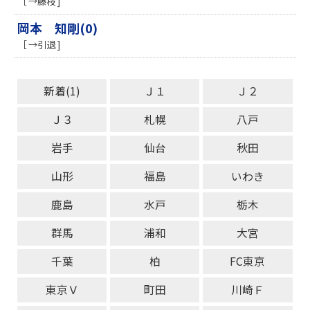
［ →藤枝 ]
岡本 知剛(0)
［ →引退 ]
新着(1)
Ｊ１
Ｊ２
Ｊ３
札幌
八戸
岩手
仙台
秋田
山形
福島
いわき
鹿島
水戸
栃木
群馬
浦和
大宮
千葉
柏
FC東京
東京Ｖ
町田
川崎Ｆ