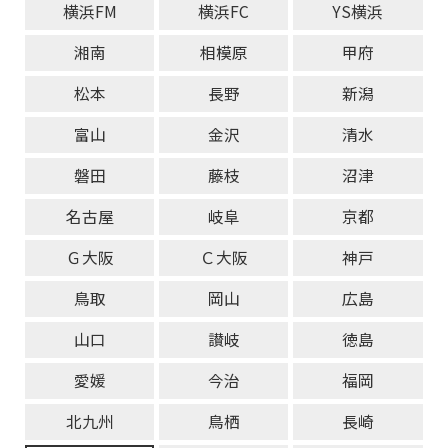
横浜FM
横浜FC
YS横浜
湘南
相模原
甲府
松本
長野
新潟
富山
金沢
清水
磐田
藤枝
沼津
名古屋
岐阜
京都
Ｇ大阪
Ｃ大阪
神戸
鳥取
岡山
広島
山口
讃岐
徳島
愛媛
今治
福岡
北九州
鳥栖
長崎