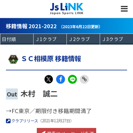
MENU
移籍情報 2021-2022
（2023年6月22日更新）
ＳＣ相模原 移籍情報
Fac
LIN
Link
X
木村 誠二
Out
eb
E
Copy
oo
→FC東京／期限付き移籍期間満了
k
クラブリリース
（2021年12月27日）