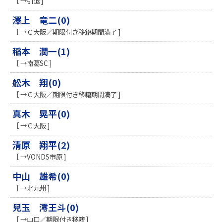
［ →引退 ]
澤上 竜二(0)
［ →Ｃ大阪／期限付き移籍期間満了 ]
稲本 潤一(1)
［ →南葛SC ]
舩木 翔(0)
［ →Ｃ大阪／期限付き移籍期間満了 ]
真木 晃平(0)
［ →Ｃ大阪 ]
清原 翔平(2)
［ →VONDS市原 ]
中山 雄希(0)
［ →北九州 ]
兒玉 澪王斗(0)
［ →山口／期限付き移籍 ]