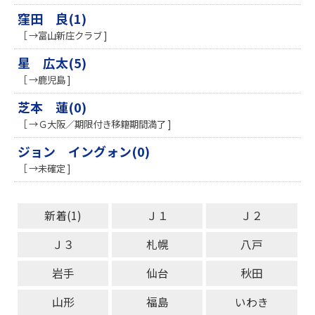
窪田 良(1)
［ →富山新庄クラブ ]
星 広太(5)
［ →鹿児島 ]
芝本 蓮(0)
［ →Ｇ大阪／期限付き移籍期間満了 ]
ジョン イングォン(0)
［ →未確定 ]
新着(1)
Ｊ１
Ｊ２
Ｊ３
札幌
八戸
岩手
仙台
秋田
山形
福島
いわき