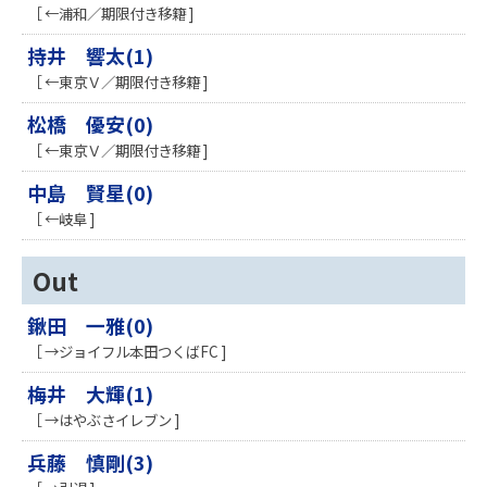
［ ←浦和／期限付き移籍 ]
持井 響太(1)
［ ←東京Ｖ／期限付き移籍 ]
松橋 優安(0)
［ ←東京Ｖ／期限付き移籍 ]
中島 賢星(0)
［ ←岐阜 ]
Out
鍬田 一雅(0)
［ →ジョイフル本田つくばFC ]
梅井 大輝(1)
［ →はやぶさイレブン ]
兵藤 慎剛(3)