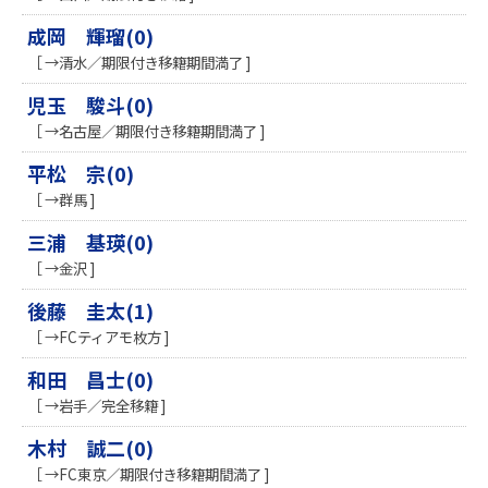
成岡 輝瑠(0)
［ →清水／期限付き移籍期間満了 ]
児玉 駿斗(0)
［ →名古屋／期限付き移籍期間満了 ]
平松 宗(0)
［ →群馬 ]
三浦 基瑛(0)
［ →金沢 ]
後藤 圭太(1)
［ →FCティアモ枚方 ]
和田 昌士(0)
［ →岩手／完全移籍 ]
木村 誠二(0)
［ →FC東京／期限付き移籍期間満了 ]