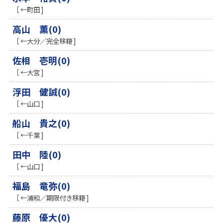
［ ←町田 ]
高山 薫(0)
［ ←大分／完全移籍 ]
佐相 壱明(0)
［ ←大宮 ]
浮田 健誠(0)
［ ←山口 ]
船山 貴之(0)
［ ←千葉 ]
田中 陸(0)
［ ←山口 ]
福島 竜弥(0)
［ ←浦和／期限付き移籍 ]
藤原 優大(0)