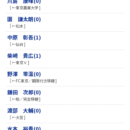
川島 康暉(0)
［ ←東京農業大学 ]
圍 謙太朗(0)
［ ←松本 ]
中原 彰吾(1)
［ ←仙台 ]
柴崎 貴広(1)
［ ←東京Ｖ ]
野澤 零温(0)
［ ←FC東京／期限付き移籍 ]
鎌田 次郎(0)
［ ←柏／完全移籍 ]
渡部 大輔(0)
［ ←大宮 ]
水本 裕貴(0)