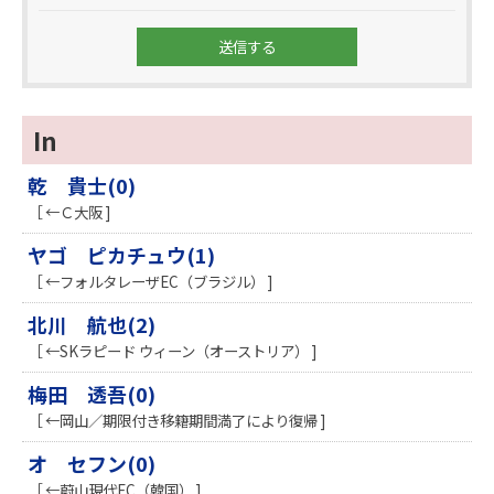
In
乾 貴士(0)
［ ←Ｃ大阪 ]
ヤゴ ピカチュウ(1)
［ ←フォルタレーザEC（ブラジル） ]
北川 航也(2)
［ ←SKラピード ウィーン（オーストリア） ]
梅田 透吾(0)
［ ←岡山／期限付き移籍期間満了により復帰 ]
オ セフン(0)
［ ←蔚山現代FC（韓国） ]