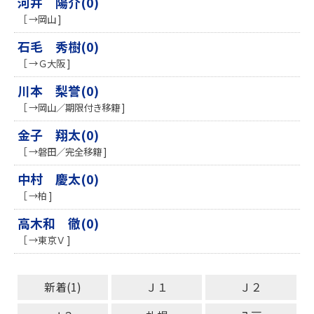
河井 陽介(0)
［ →岡山 ]
石毛 秀樹(0)
［ →Ｇ大阪 ]
川本 梨誉(0)
［ →岡山／期限付き移籍 ]
金子 翔太(0)
［ →磐田／完全移籍 ]
中村 慶太(0)
［ →柏 ]
高木和 徹(0)
［ →東京Ｖ ]
新着(1)
Ｊ１
Ｊ２