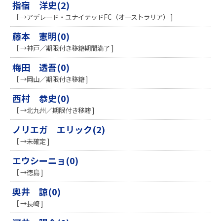
指宿 洋史(2)
［ →アデレード・ユナイテッドFC（オーストラリア） ]
藤本 憲明(0)
［ →神戸／期限付き移籍期間満了 ]
梅田 透吾(0)
［ →岡山／期限付き移籍 ]
西村 恭史(0)
［ →北九州／期限付き移籍 ]
ノリエガ エリック(2)
［ →未確定 ]
エウシーニョ(0)
［ →徳島 ]
奥井 諒(0)
［ →長崎 ]