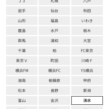
Ｊ３
札幌
八戸
岩手
仙台
秋田
山形
福島
いわき
鹿島
水戸
栃木
群馬
浦和
大宮
千葉
柏
FC東京
東京Ｖ
町田
川崎Ｆ
横浜FM
横浜FC
YS横浜
湘南
相模原
甲府
松本
長野
新潟
富山
金沢
清水