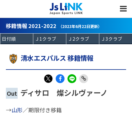
MENU
移籍情報 2021-2022
（2023年6月22日更新）
清水エスパルス 移籍情報
Fac
LIN
Link
X
ディサロ 燦シルヴァーノ
Out
eb
E
Copy
oo
→
山形
／期限付き移籍
k