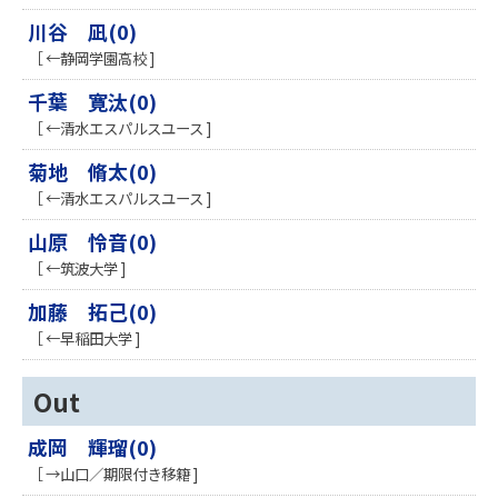
川谷 凪(0)
［ ←静岡学園高校 ]
千葉 寛汰(0)
［ ←清水エスパルスユース ]
菊地 脩太(0)
［ ←清水エスパルスユース ]
山原 怜音(0)
［ ←筑波大学 ]
加藤 拓己(0)
［ ←早稲田大学 ]
Out
成岡 輝瑠(0)
［ →山口／期限付き移籍 ]