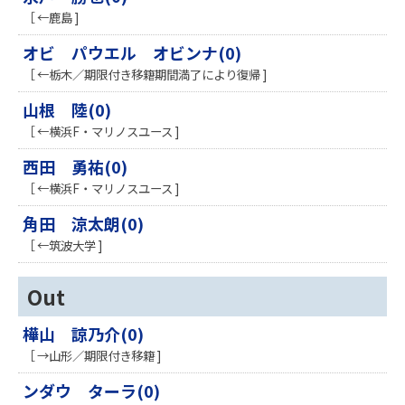
［ ←鹿島 ]
オビ パウエル オビンナ(0)
［ ←栃木／期限付き移籍期間満了により復帰 ]
山根 陸(0)
［ ←横浜F・マリノスユース ]
西田 勇祐(0)
［ ←横浜F・マリノスユース ]
角田 涼太朗(0)
［ ←筑波大学 ]
Out
樺山 諒乃介(0)
［ →山形／期限付き移籍 ]
ンダウ ターラ(0)