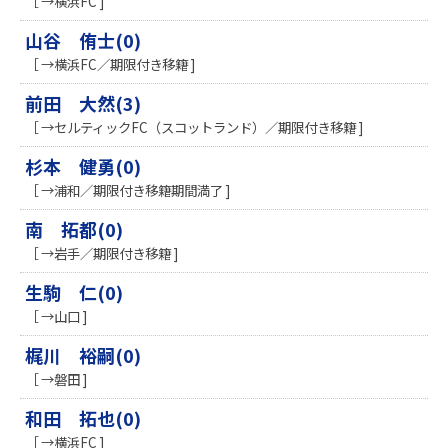
［ →横浜FC ]
山谷 侑士(0)
［ →横浜FC／期限付き移籍 ]
前田 大然(3)
［ →セルティックFC（スコットランド）／期限付き移籍 ]
杉本 健勇(0)
［ →浦和／期限付き移籍期間満了 ]
南 拓都(0)
［ →岩手／期限付き移籍 ]
生駒 仁(0)
［ →山口 ]
梶川 裕嗣(0)
［ →磐田 ]
和田 拓也(0)
［ →横浜FC ]