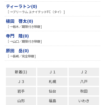
ティーラトン(0)
［ →ブリーラム ユナイテッドFC（タイ） ]
植田 啓太(0)
［ →栃木／期限付き移籍 ]
寺門 陸(0)
［ →山口／期限付き移籍 ]
原田 岳(0)
［ →長崎／完全移籍 ]
新着(1)
Ｊ１
Ｊ２
Ｊ３
札幌
八戸
岩手
仙台
秋田
山形
福島
いわき