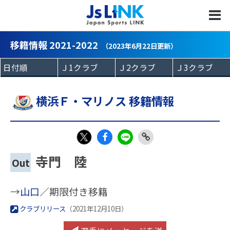
MENU
移籍情報 2021-2022
（2023年6月22日更新）
横浜Ｆ・マリノス 移籍情報
Fac
LIN
Link
X
寺門 陸
Out
eb
E
Copy
oo
→
山口
／期限付き移籍
k
クラブリリース
（2021年12月10日）