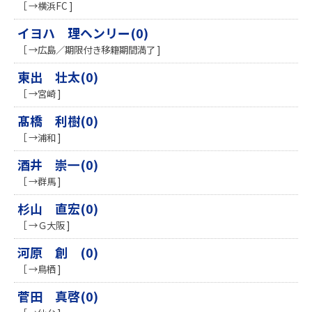
［ →横浜FC ]
イヨハ 理ヘンリー(0)
［ →広島／期限付き移籍期間満了 ]
東出 壮太(0)
［ →宮崎 ]
髙橋 利樹(0)
［ →浦和 ]
酒井 崇一(0)
［ →群馬 ]
杉山 直宏(0)
［ →Ｇ大阪 ]
河原 創 (0)
［ →鳥栖 ]
菅田 真啓(0)