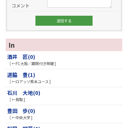
コメント
In
酒井 匠(0)
［ ←FC大阪／期限付き移籍 ]
道脇 豊(1)
［ ←ロアッソ熊本ユース ]
石川 大地(0)
［ ←鳥取 ]
豊田 歩(0)
［ ←中央大学 ]