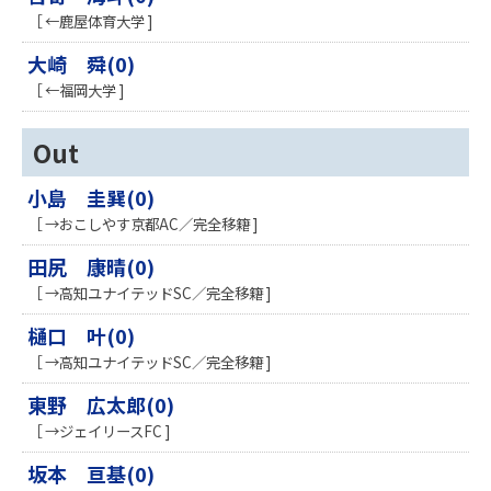
［ ←鹿屋体育大学 ]
大崎 舜(0)
［ ←福岡大学 ]
Out
小島 圭巽(0)
［ →おこしやす京都AC／完全移籍 ]
田尻 康晴(0)
［ →高知ユナイテッドSC／完全移籍 ]
樋口 叶(0)
［ →高知ユナイテッドSC／完全移籍 ]
東野 広太郎(0)
［ →ジェイリースFC ]
坂本 亘基(0)