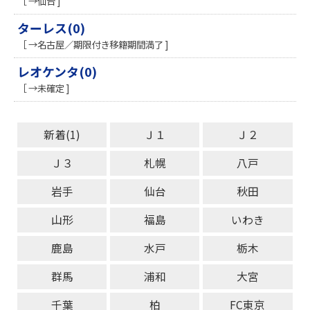
［ →仙台 ]
ターレス(0)
［ →名古屋／期限付き移籍期間満了 ]
レオケンタ(0)
［ →未確定 ]
新着(1)
Ｊ１
Ｊ２
Ｊ３
札幌
八戸
岩手
仙台
秋田
山形
福島
いわき
鹿島
水戸
栃木
群馬
浦和
大宮
千葉
柏
FC東京