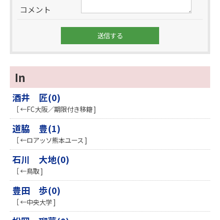
コメント
In
酒井 匠(0)
［ ←FC大阪／期限付き移籍 ]
道脇 豊(1)
［ ←ロアッソ熊本ユース ]
石川 大地(0)
［ ←鳥取 ]
豊田 歩(0)
［ ←中央大学 ]