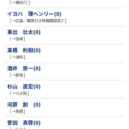
［ →横浜FC ]
イヨハ 理ヘンリー(0)
［ →広島／期限付き移籍期間満了 ]
東出 壮太(0)
［ →宮崎 ]
髙橋 利樹(0)
［ →浦和 ]
酒井 崇一(0)
［ →群馬 ]
杉山 直宏(0)
［ →Ｇ大阪 ]
河原 創 (0)
［ →鳥栖 ]
菅田 真啓(0)