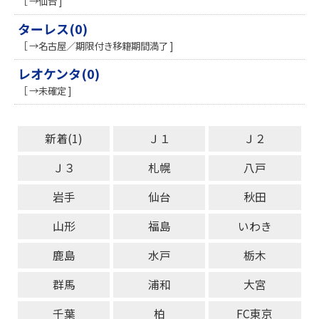
［ →仙台 ]
ターレス(0)
［ →名古屋／期限付き移籍期間満了 ]
レオケンタ(0)
［ →未確定 ]
新着(1)
Ｊ１
Ｊ２
Ｊ３
札幌
八戸
岩手
仙台
秋田
山形
福島
いわき
鹿島
水戸
栃木
群馬
浦和
大宮
千葉
柏
FC東京