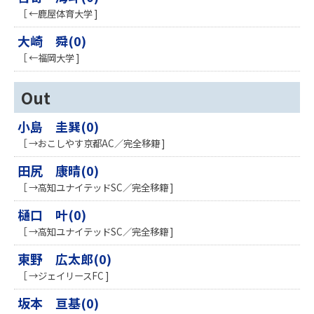
［ ←鹿屋体育大学 ]
大崎 舜(0)
［ ←福岡大学 ]
Out
小島 圭巽(0)
［ →おこしやす京都AC／完全移籍 ]
田尻 康晴(0)
［ →高知ユナイテッドSC／完全移籍 ]
樋口 叶(0)
［ →高知ユナイテッドSC／完全移籍 ]
東野 広太郎(0)
［ →ジェイリースFC ]
坂本 亘基(0)