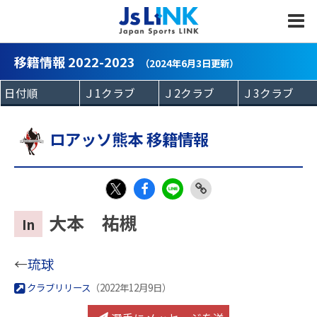
MENU
移籍情報 2022-2023
（2024年6月3日更新）
ロアッソ熊本 移籍情報
Fac
LIN
Link
X
大本 祐槻
In
eb
E
Copy
oo
←
琉球
k
クラブリリース
（2022年12月9日）