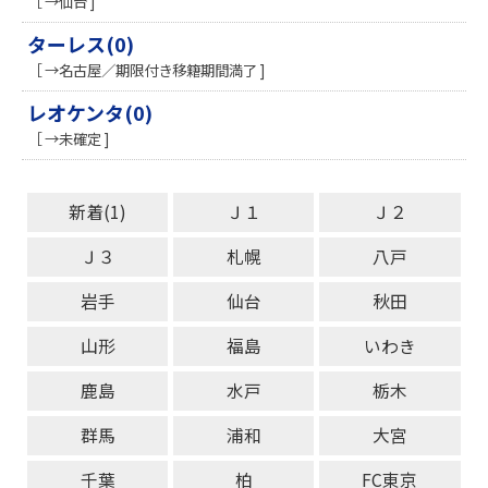
［ →仙台 ]
ターレス(0)
［ →名古屋／期限付き移籍期間満了 ]
レオケンタ(0)
［ →未確定 ]
新着(1)
Ｊ１
Ｊ２
Ｊ３
札幌
八戸
岩手
仙台
秋田
山形
福島
いわき
鹿島
水戸
栃木
群馬
浦和
大宮
千葉
柏
FC東京