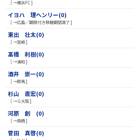
［ →横浜FC ]
イヨハ 理ヘンリー(0)
［ →広島／期限付き移籍期間満了 ]
東出 壮太(0)
［ →宮崎 ]
髙橋 利樹(0)
［ →浦和 ]
酒井 崇一(0)
［ →群馬 ]
杉山 直宏(0)
［ →Ｇ大阪 ]
河原 創 (0)
［ →鳥栖 ]
菅田 真啓(0)