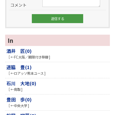
コメント
In
酒井 匠(0)
［ ←FC大阪／期限付き移籍 ]
道脇 豊(1)
［ ←ロアッソ熊本ユース ]
石川 大地(0)
［ ←鳥取 ]
豊田 歩(0)
［ ←中央大学 ]