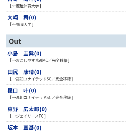
［ ←鹿屋体育大学 ]
大崎 舜(0)
［ ←福岡大学 ]
Out
小島 圭巽(0)
［ →おこしやす京都AC／完全移籍 ]
田尻 康晴(0)
［ →高知ユナイテッドSC／完全移籍 ]
樋口 叶(0)
［ →高知ユナイテッドSC／完全移籍 ]
東野 広太郎(0)
［ →ジェイリースFC ]
坂本 亘基(0)