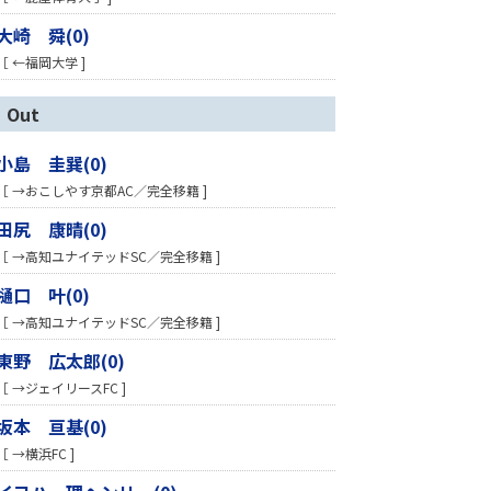
大崎 舜(0)
［ ←福岡大学 ]
Out
小島 圭巽(0)
［ →おこしやす京都AC／完全移籍 ]
田尻 康晴(0)
［ →高知ユナイテッドSC／完全移籍 ]
樋口 叶(0)
［ →高知ユナイテッドSC／完全移籍 ]
東野 広太郎(0)
［ →ジェイリースFC ]
坂本 亘基(0)
［ →横浜FC ]