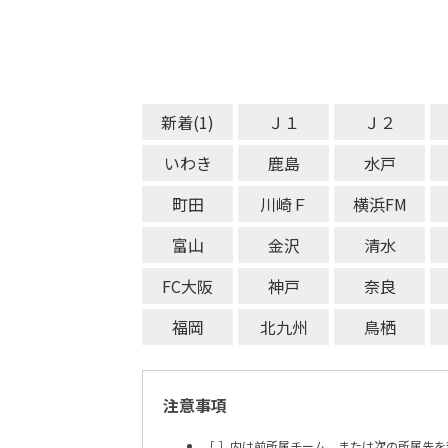
新着(1)
Ｊ１
Ｊ２
いわき
鹿島
水戸
町田
川崎Ｆ
横浜FM
富山
金沢
清水
FC大阪
神戸
奈良
福岡
北九州
鳥栖
注意事項
［ ］内は前所属チーム、または次の所属先を