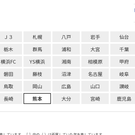
Ｊ３
札幌
八戸
岩手
仙台
栃木
群馬
浦和
大宮
千葉
横浜FC
YS横浜
湘南
相模原
甲府
磐田
藤枝
沼津
名古屋
岐阜
鳥取
岡山
広島
山口
讃岐
長崎
熊本
大分
宮崎
鹿児島
表しています。［ ］内の（ ）は所属していた年を表しています。