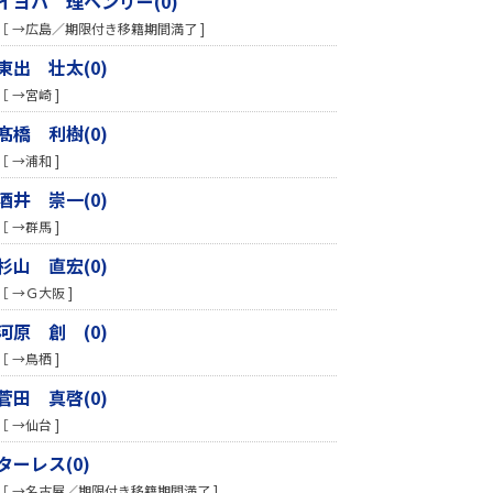
イヨハ 理ヘンリー(0)
［ →広島／期限付き移籍期間満了 ]
東出 壮太(0)
［ →宮崎 ]
髙橋 利樹(0)
［ →浦和 ]
酒井 崇一(0)
［ →群馬 ]
杉山 直宏(0)
［ →Ｇ大阪 ]
河原 創 (0)
［ →鳥栖 ]
菅田 真啓(0)
［ →仙台 ]
ターレス(0)
［ →名古屋／期限付き移籍期間満了 ]