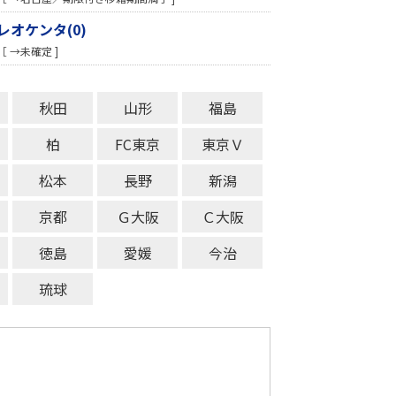
レオケンタ(0)
［ →未確定 ]
秋田
山形
福島
柏
FC東京
東京Ｖ
松本
長野
新潟
京都
Ｇ大阪
Ｃ大阪
徳島
愛媛
今治
琉球