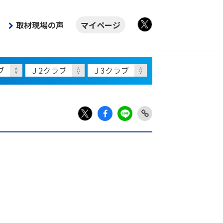
取材現場の声
マイページ
X
Fac
LIN
Link
X
ebo
E
Copy
ok