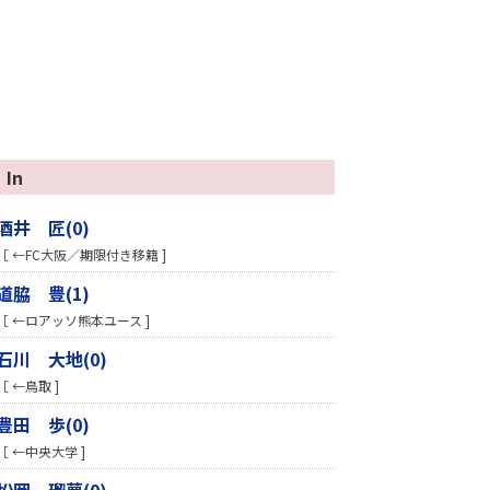
In
酒井 匠(0)
［ ←FC大阪／期限付き移籍 ]
道脇 豊(1)
［ ←ロアッソ熊本ユース ]
石川 大地(0)
［ ←鳥取 ]
豊田 歩(0)
［ ←中央大学 ]
松岡 瑠夢(0)