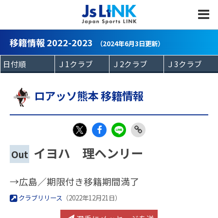
MENU
移籍情報 2022-2023
（2024年6月3日更新）
ロアッソ熊本 移籍情報
Fac
LIN
Link
X
イヨハ 理ヘンリー
Out
eb
E
Copy
oo
→広島／期限付き移籍期間満了
k
クラブリリース
（2022年12月21日）