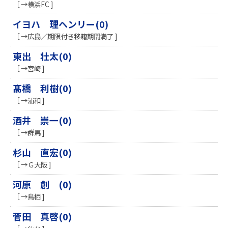
［ →横浜FC ]
イヨハ 理ヘンリー(0)
［ →広島／期限付き移籍期間満了 ]
東出 壮太(0)
［ →宮崎 ]
髙橋 利樹(0)
［ →浦和 ]
酒井 崇一(0)
［ →群馬 ]
杉山 直宏(0)
［ →Ｇ大阪 ]
河原 創 (0)
［ →鳥栖 ]
菅田 真啓(0)