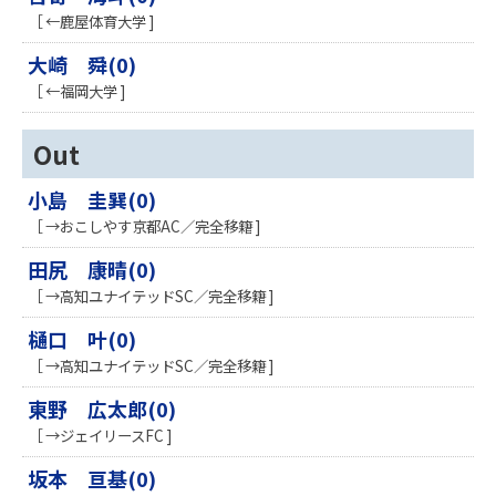
［ ←鹿屋体育大学 ]
大崎 舜(0)
［ ←福岡大学 ]
Out
小島 圭巽(0)
［ →おこしやす京都AC／完全移籍 ]
田尻 康晴(0)
［ →高知ユナイテッドSC／完全移籍 ]
樋口 叶(0)
［ →高知ユナイテッドSC／完全移籍 ]
東野 広太郎(0)
［ →ジェイリースFC ]
坂本 亘基(0)