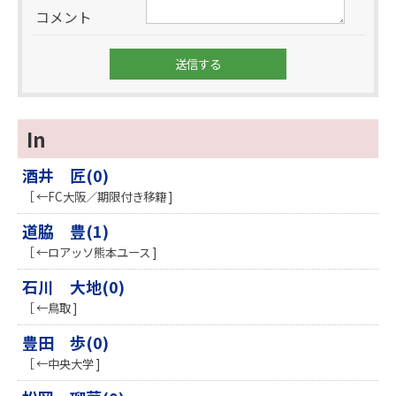
コメント
In
酒井 匠(0)
［ ←FC大阪／期限付き移籍 ]
道脇 豊(1)
［ ←ロアッソ熊本ユース ]
石川 大地(0)
［ ←鳥取 ]
豊田 歩(0)
［ ←中央大学 ]