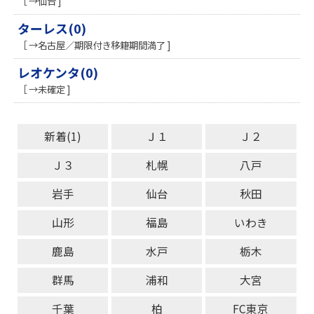
［ →仙台 ]
ターレス(0)
［ →名古屋／期限付き移籍期間満了 ]
レオケンタ(0)
［ →未確定 ]
新着(1)
Ｊ１
Ｊ２
Ｊ３
札幌
八戸
岩手
仙台
秋田
山形
福島
いわき
鹿島
水戸
栃木
群馬
浦和
大宮
千葉
柏
FC東京