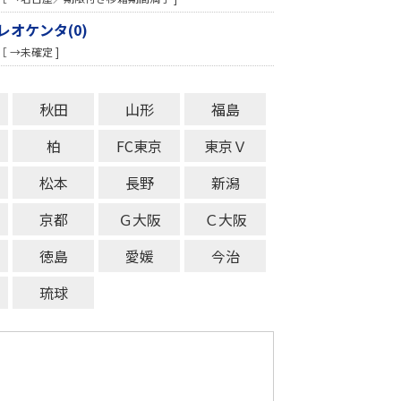
レオケンタ(0)
［ →未確定 ]
秋田
山形
福島
柏
FC東京
東京Ｖ
松本
長野
新潟
京都
Ｇ大阪
Ｃ大阪
徳島
愛媛
今治
琉球