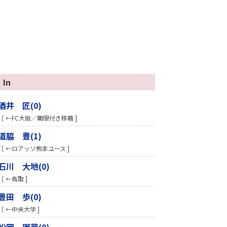
In
酒井 匠(0)
［ ←FC大阪／期限付き移籍 ]
道脇 豊(1)
［ ←ロアッソ熊本ユース ]
石川 大地(0)
［ ←鳥取 ]
豊田 歩(0)
［ ←中央大学 ]
松岡 瑠夢(0)