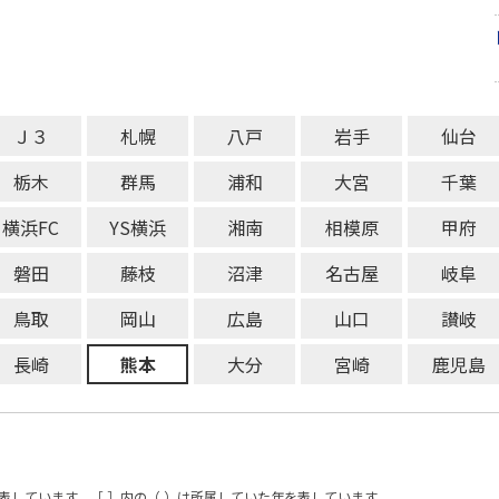
Ｊ３
札幌
八戸
岩手
仙台
栃木
群馬
浦和
大宮
千葉
横浜FC
YS横浜
湘南
相模原
甲府
磐田
藤枝
沼津
名古屋
岐阜
鳥取
岡山
広島
山口
讃岐
長崎
熊本
大分
宮崎
鹿児島
表しています。［ ］内の（ ）は所属していた年を表しています。