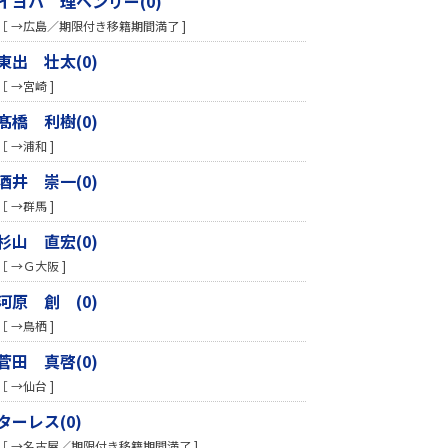
イヨハ 理ヘンリー(0)
［ →広島／期限付き移籍期間満了 ]
東出 壮太(0)
［ →宮崎 ]
髙橋 利樹(0)
［ →浦和 ]
酒井 崇一(0)
［ →群馬 ]
杉山 直宏(0)
［ →Ｇ大阪 ]
河原 創 (0)
［ →鳥栖 ]
菅田 真啓(0)
［ →仙台 ]
ターレス(0)
［ →名古屋／期限付き移籍期間満了 ]