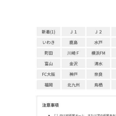
新着(1)
Ｊ１
Ｊ２
いわき
鹿島
水戸
町田
川崎Ｆ
横浜FM
富山
金沢
清水
FC大阪
神戸
奈良
福岡
北九州
鳥栖
注意事項
［ ］内は前所属チーム、または次の所属先を