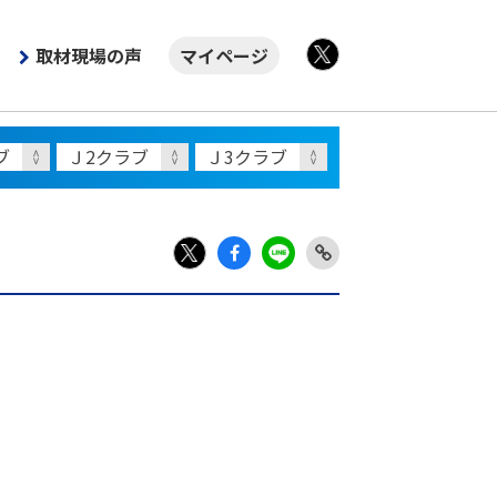
取材現場の声
マイページ
X
Fac
LIN
Link
X
ebo
E
Copy
ok