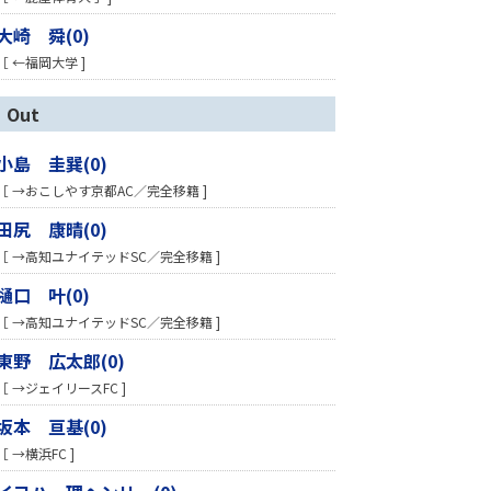
大崎 舜(0)
［ ←福岡大学 ]
Out
小島 圭巽(0)
［ →おこしやす京都AC／完全移籍 ]
田尻 康晴(0)
［ →高知ユナイテッドSC／完全移籍 ]
樋口 叶(0)
［ →高知ユナイテッドSC／完全移籍 ]
東野 広太郎(0)
［ →ジェイリースFC ]
坂本 亘基(0)
［ →横浜FC ]