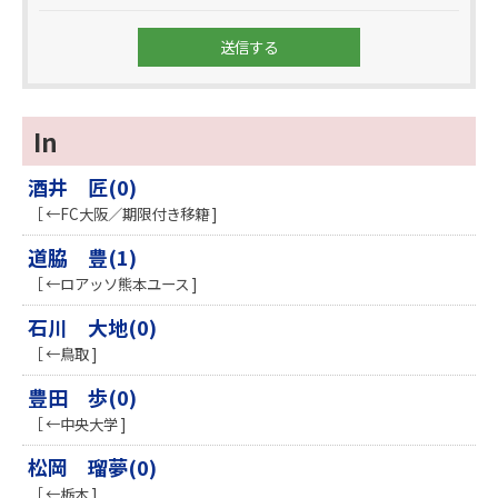
In
酒井 匠(0)
［ ←FC大阪／期限付き移籍 ]
道脇 豊(1)
［ ←ロアッソ熊本ユース ]
石川 大地(0)
［ ←鳥取 ]
豊田 歩(0)
［ ←中央大学 ]
松岡 瑠夢(0)
［ ←栃木 ]