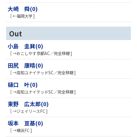
大崎 舜(0)
［ ←福岡大学 ]
Out
小島 圭巽(0)
［ →おこしやす京都AC／完全移籍 ]
田尻 康晴(0)
［ →高知ユナイテッドSC／完全移籍 ]
樋口 叶(0)
［ →高知ユナイテッドSC／完全移籍 ]
東野 広太郎(0)
［ →ジェイリースFC ]
坂本 亘基(0)
［ →横浜FC ]