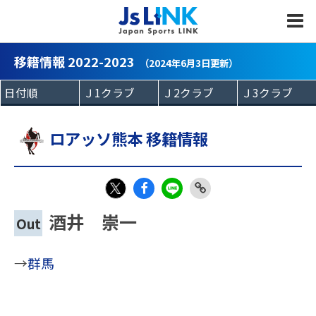
MENU
移籍情報 2022-2023
（2024年6月3日更新）
ロアッソ熊本 移籍情報
Fac
LIN
Link
X
酒井 崇一
Out
eb
E
Copy
oo
→
群馬
k