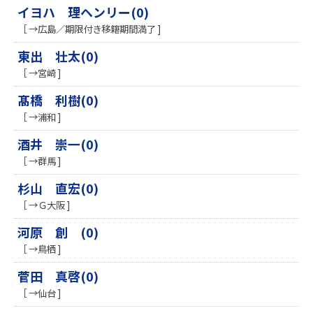
イヨハ 理ヘンリー(0)
［ →広島／期限付き移籍期間満了 ]
東出 壮太(0)
［ →宮崎 ]
髙橋 利樹(0)
［ →浦和 ]
酒井 崇一(0)
［ →群馬 ]
杉山 直宏(0)
［ →Ｇ大阪 ]
河原 創 (0)
［ →鳥栖 ]
菅田 真啓(0)
［ →仙台 ]