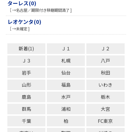
ターレス(0)
［ →名古屋／期限付き移籍期間満了 ]
レオケンタ(0)
［ →未確定 ]
新着(1)
Ｊ１
Ｊ２
Ｊ３
札幌
八戸
岩手
仙台
秋田
山形
福島
いわき
鹿島
水戸
栃木
群馬
浦和
大宮
千葉
柏
FC東京