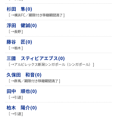
杉田 隼(0)
［ →横浜FC／期限付き移籍期間満了 ]
浮田 健誠(0)
［ →長野 ]
藤谷 匠(0)
［ →栃木 ]
三國 スティビアエブス(0)
［ →アルビレックス新潟シンガポール（シンガポール） ]
久保田 和音(0)
［ →群馬／期限付き移籍期間満了 ]
田中 順也(0)
［ →引退 ]
柏木 陽介(0)
［ →引退 ]