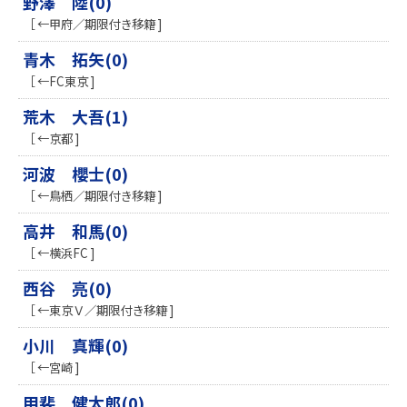
野澤 陸(0)
［ ←甲府／期限付き移籍 ]
青木 拓矢(0)
［ ←FC東京 ]
荒木 大吾(1)
［ ←京都 ]
河波 櫻士(0)
［ ←鳥栖／期限付き移籍 ]
高井 和馬(0)
［ ←横浜FC ]
西谷 亮(0)
［ ←東京Ｖ／期限付き移籍 ]
小川 真輝(0)
［ ←宮崎 ]
甲斐 健太郎(0)