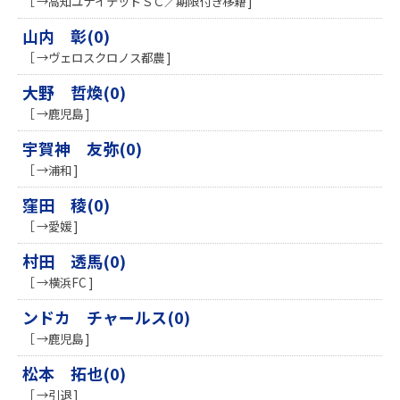
［ →高知ユナイテッドＳＣ／期限付き移籍 ]
山内 彰(0)
［ →ヴェロスクロノス都農 ]
大野 哲煥(0)
［ →鹿児島 ]
宇賀神 友弥(0)
［ →浦和 ]
窪田 稜(0)
［ →愛媛 ]
村田 透馬(0)
［ →横浜FC ]
ンドカ チャールス(0)
［ →鹿児島 ]
松本 拓也(0)
［ →引退 ]