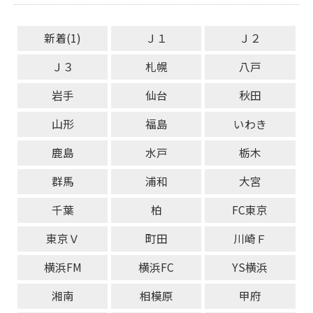
新着(1)
Ｊ１
Ｊ２
Ｊ３
札幌
八戸
岩手
仙台
秋田
山形
福島
いわき
鹿島
水戸
栃木
群馬
浦和
大宮
千葉
柏
FC東京
東京Ｖ
町田
川崎Ｆ
横浜FM
横浜FC
YS横浜
湘南
相模原
甲府