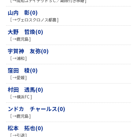
［ →高知ユナイテッドＳＣ／期限付き移籍 ]
山内 彰(0)
［ →ヴェロスクロノス都農 ]
大野 哲煥(0)
［ →鹿児島 ]
宇賀神 友弥(0)
［ →浦和 ]
窪田 稜(0)
［ →愛媛 ]
村田 透馬(0)
［ →横浜FC ]
ンドカ チャールス(0)
［ →鹿児島 ]
松本 拓也(0)
［ →引退 ]