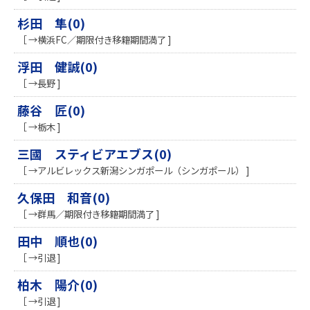
杉田 隼(0)
［ →横浜FC／期限付き移籍期間満了 ]
浮田 健誠(0)
［ →長野 ]
藤谷 匠(0)
［ →栃木 ]
三國 スティビアエブス(0)
［ →アルビレックス新潟シンガポール（シンガポール） ]
久保田 和音(0)
［ →群馬／期限付き移籍期間満了 ]
田中 順也(0)
［ →引退 ]
柏木 陽介(0)
［ →引退 ]