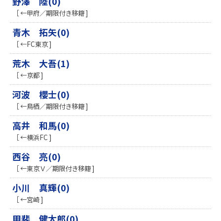
野澤 陸(0)
［ ←甲府／期限付き移籍 ]
青木 拓矢(0)
［ ←FC東京 ]
荒木 大吾(1)
［ ←京都 ]
河波 櫻士(0)
［ ←鳥栖／期限付き移籍 ]
高井 和馬(0)
［ ←横浜FC ]
西谷 亮(0)
［ ←東京Ｖ／期限付き移籍 ]
小川 真輝(0)
［ ←宮崎 ]
甲斐 健太郎(0)