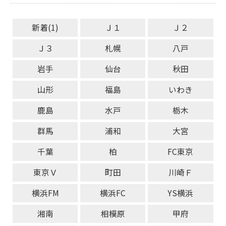
新着(1)
Ｊ１
Ｊ２
Ｊ３
札幌
八戸
岩手
仙台
秋田
山形
福島
いわき
鹿島
水戸
栃木
群馬
浦和
大宮
千葉
柏
FC東京
東京Ｖ
町田
川崎Ｆ
横浜FM
横浜FC
YS横浜
湘南
相模原
甲府