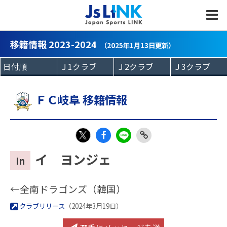
MENU
移籍情報 2023-2024
（2025年1月13日更新）
ＦＣ岐阜 移籍情報
Fac
LIN
Link
X
イ ヨンジェ
In
eb
E
Copy
oo
←全南ドラゴンズ（韓国）
k
クラブリリース
（2024年3月19日）