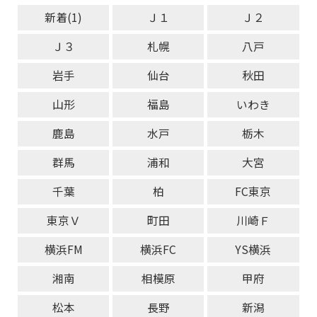
新着(1)
Ｊ１
Ｊ２
Ｊ３
札幌
八戸
岩手
仙台
秋田
山形
福島
いわき
鹿島
水戸
栃木
群馬
浦和
大宮
千葉
柏
FC東京
東京Ｖ
町田
川崎Ｆ
横浜FM
横浜FC
YS横浜
湘南
相模原
甲府
松本
長野
新潟