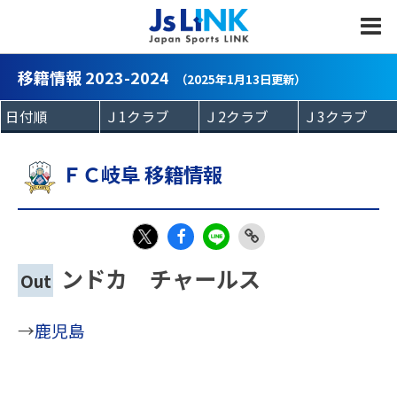
MENU
移籍情報 2023-2024
（2025年1月13日更新）
ＦＣ岐阜 移籍情報
Fac
LIN
Link
X
ンドカ チャールス
Out
eb
E
Copy
oo
→
鹿児島
k