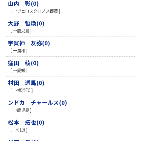
山内 彰(0)
［ →ヴェロスクロノス都農 ]
大野 哲煥(0)
［ →鹿児島 ]
宇賀神 友弥(0)
［ →浦和 ]
窪田 稜(0)
［ →愛媛 ]
村田 透馬(0)
［ →横浜FC ]
ンドカ チャールス(0)
［ →鹿児島 ]
松本 拓也(0)
［ →引退 ]