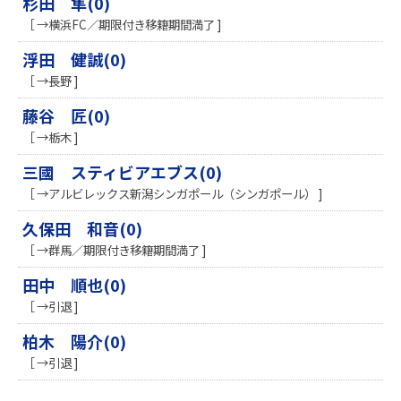
杉田 隼(0)
［ →横浜FC／期限付き移籍期間満了 ]
浮田 健誠(0)
［ →長野 ]
藤谷 匠(0)
［ →栃木 ]
三國 スティビアエブス(0)
［ →アルビレックス新潟シンガポール（シンガポール） ]
久保田 和音(0)
［ →群馬／期限付き移籍期間満了 ]
田中 順也(0)
［ →引退 ]
柏木 陽介(0)
［ →引退 ]