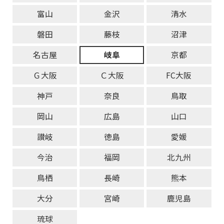
富山
金沢
清水
磐田
藤枝
沼津
名古屋
岐阜
京都
Ｇ大阪
Ｃ大阪
FC大阪
神戸
奈良
鳥取
岡山
広島
山口
讃岐
徳島
愛媛
今治
福岡
北九州
鳥栖
長崎
熊本
大分
宮崎
鹿児島
琉球