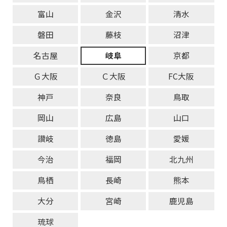
富山
金沢
清水
磐田
藤枝
沼津
名古屋
岐阜
京都
Ｇ大阪
Ｃ大阪
FC大阪
神戸
奈良
鳥取
岡山
広島
山口
讃岐
徳島
愛媛
今治
福岡
北九州
鳥栖
長崎
熊本
大分
宮崎
鹿児島
琉球