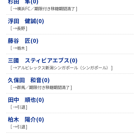
杉田 隼(0)
［ →横浜FC／期限付き移籍期間満了 ]
浮田 健誠(0)
［ →長野 ]
藤谷 匠(0)
［ →栃木 ]
三國 スティビアエブス(0)
［ →アルビレックス新潟シンガポール（シンガポール） ]
久保田 和音(0)
［ →群馬／期限付き移籍期間満了 ]
田中 順也(0)
［ →引退 ]
柏木 陽介(0)
［ →引退 ]