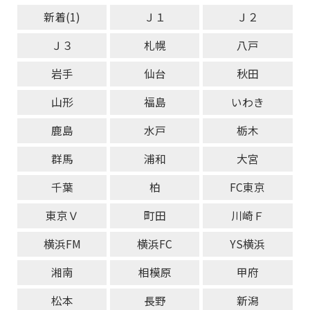
新着(1)
Ｊ１
Ｊ２
Ｊ３
札幌
八戸
岩手
仙台
秋田
山形
福島
いわき
鹿島
水戸
栃木
群馬
浦和
大宮
千葉
柏
FC東京
東京Ｖ
町田
川崎Ｆ
横浜FM
横浜FC
YS横浜
湘南
相模原
甲府
松本
長野
新潟