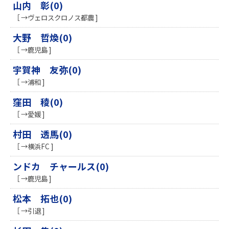
山内 彰(0)
［ →ヴェロスクロノス都農 ]
大野 哲煥(0)
［ →鹿児島 ]
宇賀神 友弥(0)
［ →浦和 ]
窪田 稜(0)
［ →愛媛 ]
村田 透馬(0)
［ →横浜FC ]
ンドカ チャールス(0)
［ →鹿児島 ]
松本 拓也(0)
［ →引退 ]