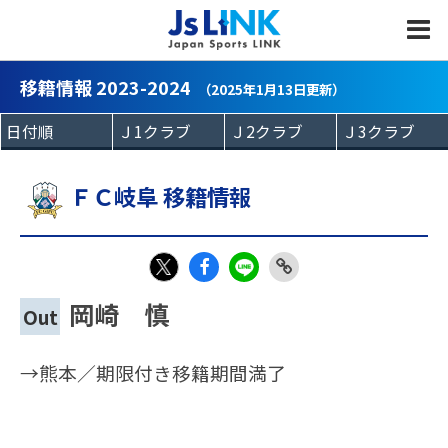
MENU
移籍情報 2023-2024
（2025年1月13日更新）
ＦＣ岐阜 移籍情報
Fac
LIN
Link
X
岡崎 慎
Out
eb
E
Copy
oo
→熊本／期限付き移籍期間満了
k