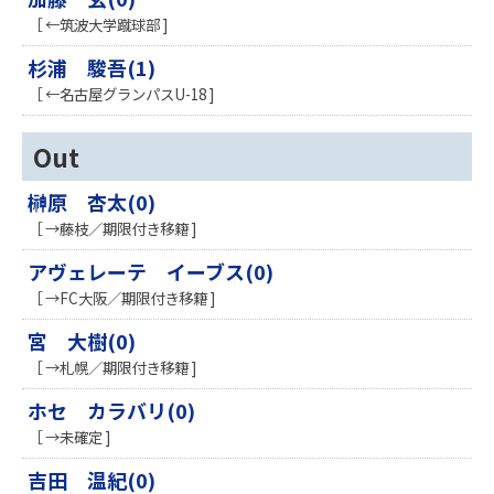
［ ←筑波大学蹴球部 ]
杉浦 駿吾(1)
［ ←名古屋グランパスU-18 ]
Out
榊原 杏太(0)
［ →藤枝／期限付き移籍 ]
アヴェレーテ イーブス(0)
［ →FC大阪／期限付き移籍 ]
宮 大樹(0)
［ →札幌／期限付き移籍 ]
ホセ カラバリ(0)
［ →未確定 ]
吉田 温紀(0)