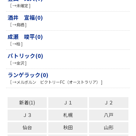
［ →未確定 ]
酒井 宣福(0)
［ →鳥栖 ]
成瀬 竣平(0)
［ →柏 ]
パトリック(0)
［ →金沢 ]
ランゲラック(0)
［ →メルボルン ビクトリーFC（オーストラリア） ]
新着(1)
Ｊ１
Ｊ２
Ｊ３
札幌
八戸
仙台
秋田
山形