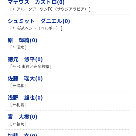
マテウス カストロ(0)
［ ←アル タアーウンFC（サウジアラビア） ]
シュミット ダニエル(0)
［ ←KAAヘント（ベルギー） ]
原 輝綺(0)
［ ←清水 ]
徳元 悠平(0)
［ ←FC東京／完全移籍 ]
佐藤 瑶大(0)
［ ←浦和 ]
浅野 雄也(0)
［ ←札幌 ]
宮 大樹(0)
［ ←福岡 ]
加藤 玄(0)