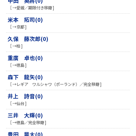
甲田 英將(0)
［ →愛媛／期限付き移籍 ]
米本 拓司(0)
［ →京都 ]
久保 藤次郎(0)
［ →柏 ]
重廣 卓也(0)
［ →徳島 ]
森下 龍矢(0)
［ →レギア ワルシャワ（ポーランド）／完全移籍 ]
井上 詩音(0)
［ →仙台 ]
三井 大輝(0)
［ →徳島／完全移籍 ]
豊田 晃大(0)