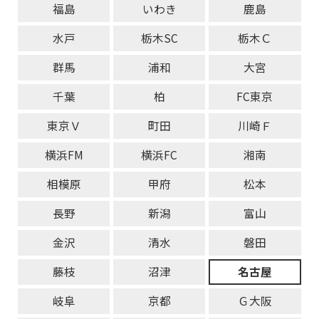
福島
いわき
鹿島
水戸
栃木SC
栃木Ｃ
群馬
浦和
大宮
千葉
柏
FC東京
東京Ｖ
町田
川崎Ｆ
横浜FM
横浜FC
湘南
相模原
甲府
松本
長野
新潟
富山
金沢
清水
磐田
藤枝
沼津
名古屋
岐阜
京都
Ｇ大阪