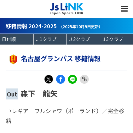
MENU
移籍情報 2024-2025
（2025年10月9日更新）
名古屋グランパス 移籍情報
Fac
LIN
Link
X
森下 龍矢
Out
eb
E
Copy
oo
→レギア ワルシャワ（ポーランド）／完全移
k
籍