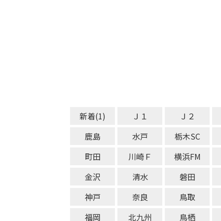
新着(1)
Ｊ１
Ｊ２
鹿島
水戸
栃木SC
町田
川崎Ｆ
横浜FM
金沢
清水
磐田
神戸
奈良
鳥取
福岡
北九州
鳥栖