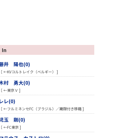
In
藤井 陽也(0)
［ ←KVコルトレイク（ベルギー） ]
木村 勇大(0)
［ ←東京Ｖ ]
レレ(0)
［ ←フルミネンセFC（ブラジル）／期限付き移籍 ]
児玉 剛(0)
［ ←FC東京 ]
マテウス カストロ(0)