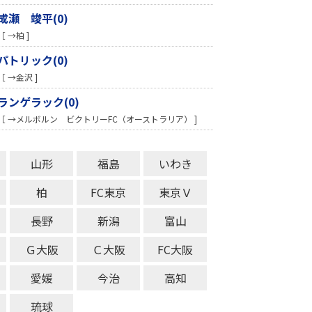
成瀬 竣平(0)
［ →柏 ]
パトリック(0)
［ →金沢 ]
ランゲラック(0)
［ →メルボルン ビクトリーFC（オーストラリア） ]
山形
福島
いわき
柏
FC東京
東京Ｖ
長野
新潟
富山
Ｇ大阪
Ｃ大阪
FC大阪
愛媛
今治
高知
琉球