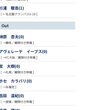
杉浦 駿吾(1)
［ ←名古屋グランパスU-18 ]
Out
榊原 杏太(0)
［ →藤枝／期限付き移籍 ]
アヴェレーテ イーブス(0)
［ →FC大阪／期限付き移籍 ]
宮 大樹(0)
［ →札幌／期限付き移籍 ]
ホセ カラバリ(0)
［ →未確定 ]
吉田 温紀(0)
［ →愛媛／期限付き移籍 ]