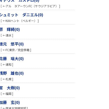
［ ←アル タアーウンFC（サウジアラビア） ]
シュミット ダニエル(0)
［ ←KAAヘント（ベルギー） ]
原 輝綺(0)
［ ←清水 ]
徳元 悠平(0)
［ ←FC東京／完全移籍 ]
佐藤 瑶大(0)
［ ←浦和 ]
浅野 雄也(0)
［ ←札幌 ]
宮 大樹(0)
［ ←福岡 ]
加藤 玄(0)
［ ←筑波大学蹴球部 ]