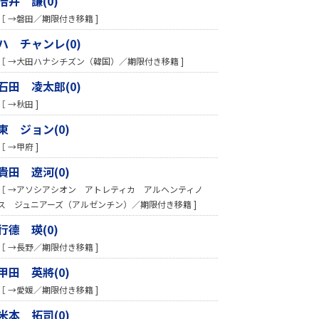
倍井 謙(0)
［ →磐田／期限付き移籍 ]
ハ チャンレ(0)
［ →大田ハナシチズン（韓国）／期限付き移籍 ]
石田 凌太郎(0)
［ →秋田 ]
東 ジョン(0)
［ →甲府 ]
貴田 遼河(0)
［ →アソシアシオン アトレティカ アルヘンティノ
ス ジュニアーズ（アルゼンチン）／期限付き移籍 ]
行德 瑛(0)
［ →長野／期限付き移籍 ]
甲田 英將(0)
［ →愛媛／期限付き移籍 ]
米本 拓司(0)