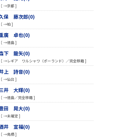
［ →京都 ]
久保 藤次郎(0)
［ →柏 ]
重廣 卓也(0)
［ →徳島 ]
森下 龍矢(0)
［ →レギア ワルシャワ（ポーランド）／完全移籍 ]
井上 詩音(0)
［ →仙台 ]
三井 大輝(0)
［ →徳島／完全移籍 ]
豊田 晃大(0)
［ →未確定 ]
酒井 宣福(0)
［ →鳥栖 ]