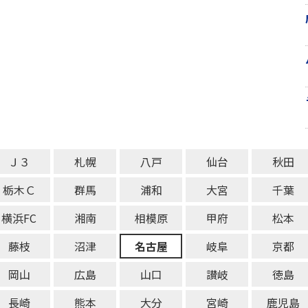
Ｊ３
札幌
八戸
仙台
秋田
栃木Ｃ
群馬
浦和
大宮
千葉
横浜FC
湘南
相模原
甲府
松本
藤枝
沼津
名古屋
岐阜
京都
岡山
広島
山口
讃岐
徳島
長崎
熊本
大分
宮崎
鹿児島