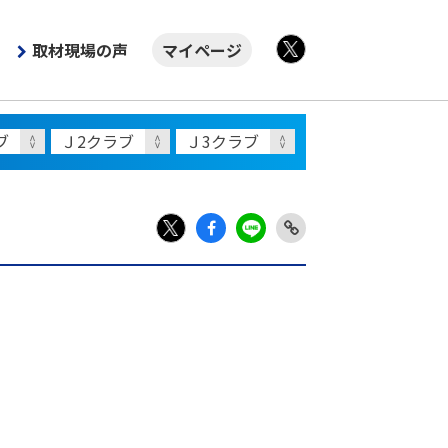
取材現場の声
マイページ
X
Fac
LIN
Link
X
ebo
E
Copy
ok