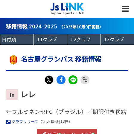
MENU
移籍情報 2024-2025
（2025年10月9日更新）
名古屋グランパス 移籍情報
Fac
LIN
Link
X
レレ
In
eb
E
Copy
oo
←フルミネンセFC（ブラジル）／期限付き移籍
k
クラブリリース
（2025年6月12日）