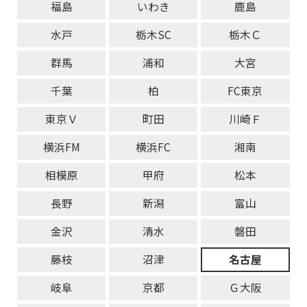
福島
いわき
鹿島
水戸
栃木SC
栃木Ｃ
群馬
浦和
大宮
千葉
柏
FC東京
東京Ｖ
町田
川崎Ｆ
横浜FM
横浜FC
湘南
相模原
甲府
松本
長野
新潟
富山
金沢
清水
磐田
藤枝
沼津
名古屋
岐阜
京都
Ｇ大阪