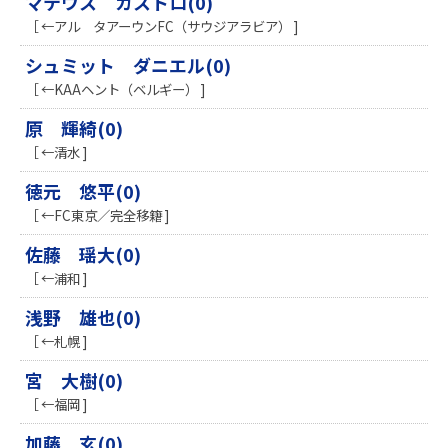
マテウス カストロ(0)
［ ←アル タアーウンFC（サウジアラビア） ]
シュミット ダニエル(0)
［ ←KAAヘント（ベルギー） ]
原 輝綺(0)
［ ←清水 ]
徳元 悠平(0)
［ ←FC東京／完全移籍 ]
佐藤 瑶大(0)
［ ←浦和 ]
浅野 雄也(0)
［ ←札幌 ]
宮 大樹(0)
［ ←福岡 ]
加藤 玄(0)