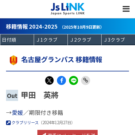
MENU
移籍情報 2024-2025
（2025年10月9日更新）
名古屋グランパス 移籍情報
Fac
LIN
Link
X
甲田 英將
Out
eb
E
Copy
oo
→
愛媛
／期限付き移籍
k
クラブリリース
（2024年12月27日）