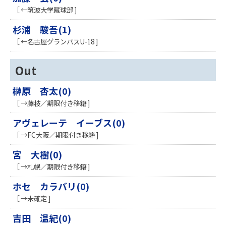
［ ←筑波大学蹴球部 ]
杉浦 駿吾(1)
［ ←名古屋グランパスU-18 ]
Out
榊原 杏太(0)
［ →藤枝／期限付き移籍 ]
アヴェレーテ イーブス(0)
［ →FC大阪／期限付き移籍 ]
宮 大樹(0)
［ →札幌／期限付き移籍 ]
ホセ カラバリ(0)
［ →未確定 ]
吉田 温紀(0)