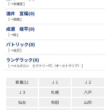
［ →未確定 ]
酒井 宣福(0)
［ →鳥栖 ]
成瀬 竣平(0)
［ →柏 ]
パトリック(0)
［ →金沢 ]
ランゲラック(0)
［ →メルボルン ビクトリーFC（オーストラリア） ]
新着(1)
Ｊ１
Ｊ２
Ｊ３
札幌
八戸
仙台
秋田
山形