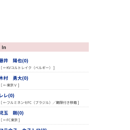
In
藤井 陽也(0)
［ ←KVコルトレイク（ベルギー） ]
木村 勇大(0)
［ ←東京Ｖ ]
レレ(0)
［ ←フルミネンセFC（ブラジル）／期限付き移籍 ]
児玉 剛(0)
［ ←FC東京 ]
マテウス カストロ(0)