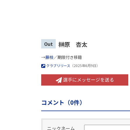
榊原 杏太
Out
→
藤枝
／期限付き移籍
クラブリリース
（2025年6月9日）
選手にメッセージを送る
コメント（
0
件）
ニックネーム