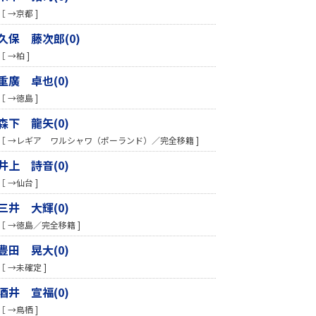
［ →京都 ]
久保 藤次郎(0)
［ →柏 ]
重廣 卓也(0)
［ →徳島 ]
森下 龍矢(0)
［ →レギア ワルシャワ（ポーランド）／完全移籍 ]
井上 詩音(0)
［ →仙台 ]
三井 大輝(0)
［ →徳島／完全移籍 ]
豊田 晃大(0)
［ →未確定 ]
酒井 宣福(0)
［ →鳥栖 ]