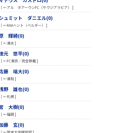
［ ←アル タアーウンFC（サウジアラビア） ]
シュミット ダニエル(0)
［ ←KAAヘント（ベルギー） ]
原 輝綺(0)
［ ←清水 ]
徳元 悠平(0)
［ ←FC東京／完全移籍 ]
佐藤 瑶大(0)
［ ←浦和 ]
浅野 雄也(0)
［ ←札幌 ]
宮 大樹(0)
［ ←福岡 ]
加藤 玄(0)
［ ←筑波大学蹴球部 ]