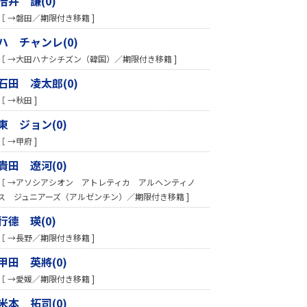
倍井 謙(0)
［ →磐田／期限付き移籍 ]
ハ チャンレ(0)
［ →大田ハナシチズン（韓国）／期限付き移籍 ]
石田 凌太郎(0)
［ →秋田 ]
東 ジョン(0)
［ →甲府 ]
貴田 遼河(0)
［ →アソシアシオン アトレティカ アルヘンティノ
ス ジュニアーズ（アルゼンチン）／期限付き移籍 ]
行德 瑛(0)
［ →長野／期限付き移籍 ]
甲田 英將(0)
［ →愛媛／期限付き移籍 ]
米本 拓司(0)