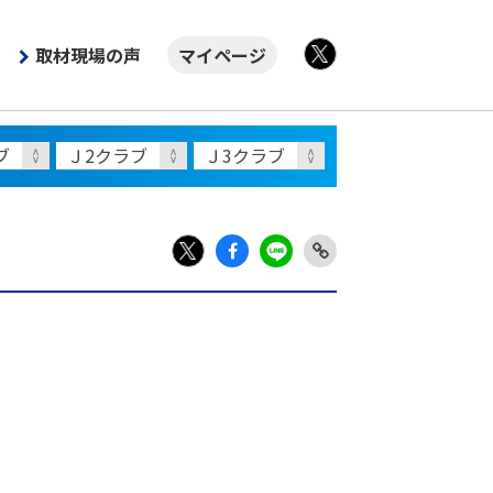
取材現場の声
マイページ
X
Fac
LIN
Link
X
ebo
E
Copy
ok