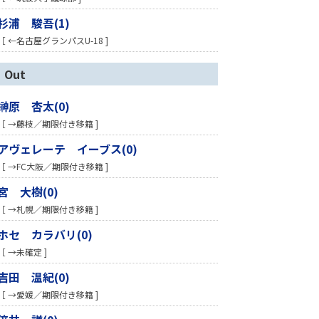
杉浦 駿吾(1)
［ ←名古屋グランパスU-18 ]
Out
榊原 杏太(0)
［ →藤枝／期限付き移籍 ]
アヴェレーテ イーブス(0)
［ →FC大阪／期限付き移籍 ]
宮 大樹(0)
［ →札幌／期限付き移籍 ]
ホセ カラバリ(0)
［ →未確定 ]
吉田 温紀(0)
［ →愛媛／期限付き移籍 ]