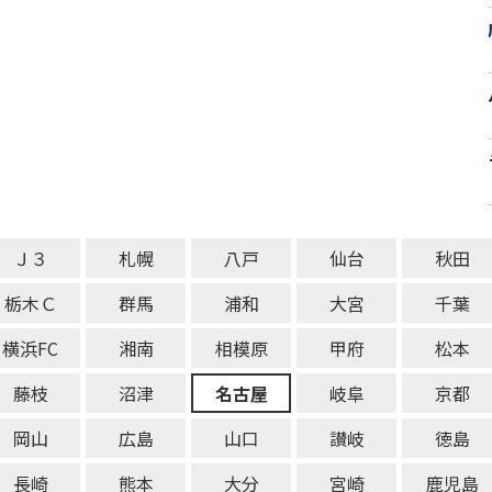
Ｊ３
札幌
八戸
仙台
秋田
栃木Ｃ
群馬
浦和
大宮
千葉
横浜FC
湘南
相模原
甲府
松本
藤枝
沼津
名古屋
岐阜
京都
岡山
広島
山口
讃岐
徳島
長崎
熊本
大分
宮崎
鹿児島