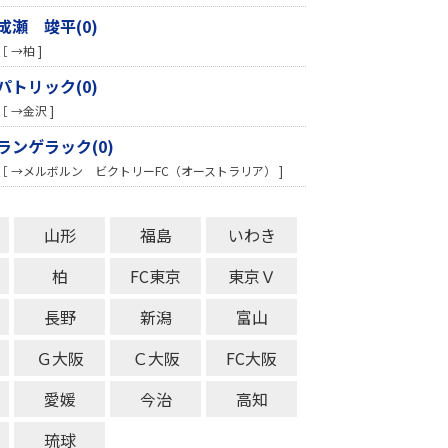
成瀬 竣平(0)
［ →柏 ]
パトリック(0)
［ →金沢 ]
ランゲラック(0)
［ →メルボルン ビクトリーFC（オーストラリア） ]
山形
福島
いわき
柏
FC東京
東京Ｖ
長野
新潟
富山
Ｇ大阪
Ｃ大阪
FC大阪
愛媛
今治
高知
琉球