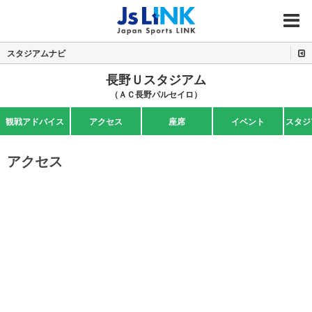
MENU
スタジアムナビ
長野Ｕスタジアム
（ＡＣ長野パルセイロ）
観戦アドバイス
アクセス
座席
イベント
スタジ
アクセス