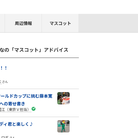
周辺情報
マスコット
なの「マスコット」アドバイス
！！
む
さん
0ワールドカップに挑む藤本寛
への寄せ書き
里江（東京Ｖ担当）
ディ君と楽しく♪
んロボ
さん