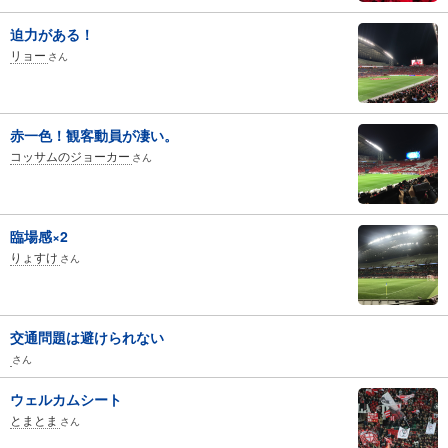
迫力がある！
リョー
さん
赤一色！観客動員が凄い。
コッサムのジョーカー
さん
臨場感×2
りょすけ
さん
交通問題は避けられない
さん
ウェルカムシート
とまとま
さん