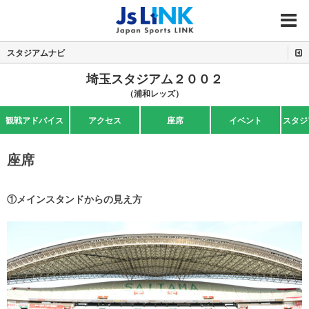
MENU
スタジアムナビ
埼玉スタジアム２００２
（浦和レッズ）
観戦アドバイス
アクセス
座席
イベント
スタジ
座席
①メインスタンドからの見え方