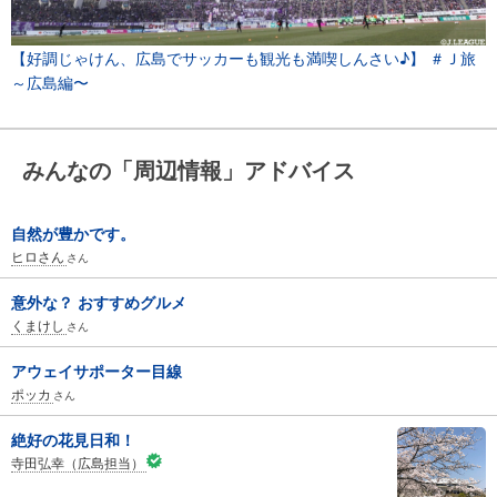
【好調じゃけん、広島でサッカーも観光も満喫しんさい♪】 ＃Ｊ旅
～広島編〜
みんなの「周辺情報」アドバイス
自然が豊かです。
ヒロさん
さん
意外な？ おすすめグルメ
くまけし
さん
アウェイサポーター目線
ポッカ
さん
絶好の花見日和！
寺田弘幸（広島担当）