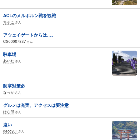
ACLのメルボルン戦を観戦
ちゃこ
さん
アウェイゲートからは…。
CS00007837
さん
駐車場
あいだ
さん
防寒対策必
なっか
さん
グルメは充実、アクセスは要注意
はな熊
さん
遠い
decoyuji
さん