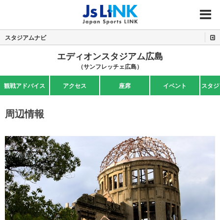
MENU
スタジアムナビ
エディオンスタジアム広島
（サンフレッチェ広島）
観戦アドバイス
アクセス
座席
イベント
スタジ
周辺情報