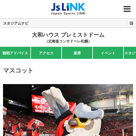
MENU
スタジアムナビ
大和ハウス プレミストドーム
（北海道コンサドーレ札幌）
観戦アドバイス
アクセス
座席
イベント
スタジ
マスコット