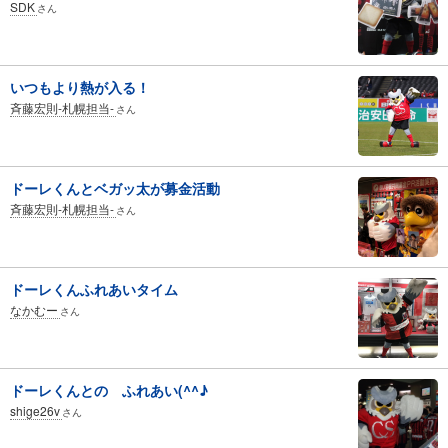
SDK
さん
いつもより熱が入る！
斉藤宏則-札幌担当-
さん
ドーレくんとベガッ太が募金活動
斉藤宏則-札幌担当-
さん
ドーレくんふれあいタイム
なかむー
さん
ドーレくんとの ふれあい(^^♪
shige26v
さん