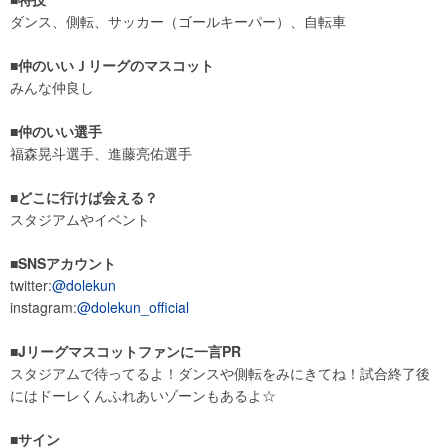
ダンス、側転、サッカー（ゴールキーパー）、自転車
■仲のいいＪリーグのマスコット
みんな仲良し
■仲のいい選手
福森晃斗選手、進藤亮佑選手
■どこに行けば会える？
スタジアムやイベント
■SNSアカウント
twitter:
@dolekun
instagram:
@dolekun_official
■Jリーグマスコットファンに一言PR
スタジアムで待ってるよ！ダンスや側転をみにきてね！試合終了後
にはドーレくんふれあいゾーンもあるよ☆
■サイン