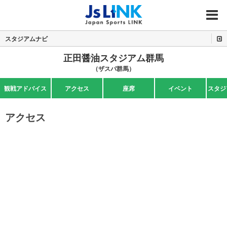
MENU
スタジアムナビ
正田醤油スタジアム群馬
（ザスパ群馬）
観戦アドバイス
アクセス
座席
イベント
スタジ
アクセス