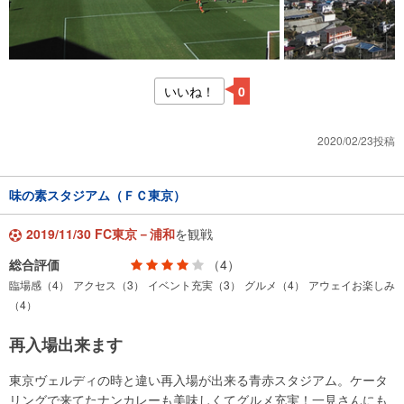
いいね！
0
2020/02/23投稿
味の素スタジアム（ＦＣ東京）
2019/11/30 FC東京－浦和
を観戦
総合評価
（4）
臨場感（4）
アクセス（3）
イベント充実（3）
グルメ（4）
アウェイお楽しみ
（4）
再入場出来ます
東京ヴェルディの時と違い再入場が出来る青赤スタジアム。ケータ
リングで来てたナンカレーも美味しくてグルメ充実！一見さんにも