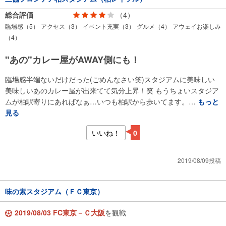
総合評価
（4）
臨場感（5）
アクセス（3）
イベント充実（3）
グルメ（4）
アウェイお楽しみ
（4）
"あの"カレー屋がAWAY側にも！
臨場感半端ないだけだった(ごめんなさい笑)スタジアムに美味しい
美味しいあのカレー屋が出来てて気分上昇！笑 もうちょいスタジア
ムが柏駅寄りにあればなぁ…いつも柏駅から歩いてます。…
もっと
見る
いいね！
0
2019/08/09投稿
味の素スタジアム（ＦＣ東京）
2019/08/03 FC東京－Ｃ大阪
を観戦