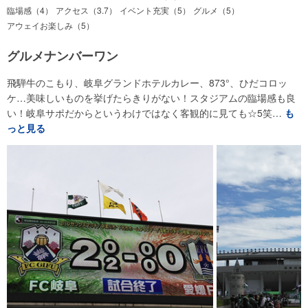
臨場感（4）
アクセス（3.7）
イベント充実（5）
グルメ（5）
アウェイお楽しみ（5）
グルメナンバーワン
飛騨牛のこもり、岐阜グランドホテルカレー、873°、ひだコロッ
ケ…美味しいものを挙げたらきりがない！スタジアムの臨場感も良
い！岐阜サポだからというわけではなく客観的に見ても☆5笑…
も
っと見る