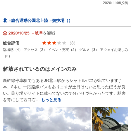
2020/11/08投稿
北上総合運動公園北上陸上競技場（）
2020/10/25 －岐阜
を観戦
総合評価
（3）
臨場感（4）
アクセス（2）
イベント充実（2）
グルメ（3）
アウェイお楽しみ
（3）
解放されているのはメインのみ
新幹線停車駅でもあるJR北上駅からシャトルバスが出ています(1
本、2本)。一応路線バスもありますが土日はないと思ったほうが良
い。乗り場がサイトに載ってないので分かりづらかったです。駅舎
を背にして西口右…
もっと見る