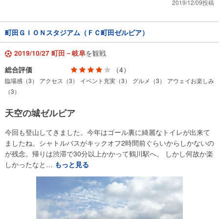
2019/12/09投稿
町田ＧＩＯＮスタジアム（ＦＣ町田ゼルビア）
2019/10/27 町田－岐阜
を観戦
総合評価
（4）
臨場感（3）
アクセス（3）
イベント充実（3）
グルメ（3）
アウェイお楽しみ
（3）
天空の城ゼルビア
今回も登山してきました。今年はゴール裏に綺麗なトイレが出来て
ましたね。シャトルバスがキックオフ2時間前ぐらいからしかないの
が残念。帰りは渋滞で30分以上かかって鶴川駅へ。 しかし何故か楽
しかったなと…
もっと見る