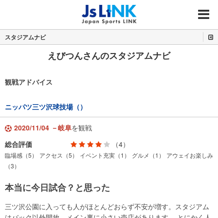
MENU
スタジアムナビ
えびつんさんのスタジアムナビ
観戦アドバイス
ニッパツ三ツ沢球技場（）
2020/11/04 －岐阜
を観戦
総合評価
（4）
臨場感（5）
アクセス（5）
イベント充実（1）
グルメ（1）
アウェイお楽しみ
（3）
本当に今日試合？と思った
三ツ沢公園に入っても人がほとんどおらず不安が増す。スタジアム
はバック以外開放。メイン裏に小さい売店があります。 とにかく人