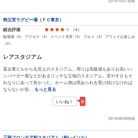
2019/10/27投稿
秩父宮ラグビー場（ＦＣ東京）
総合評価
（4）
臨場感（4）
アクセス（4）
イベント充実（3）
グルメ（3）
アウェイお楽しみ
（4）
レアスタジアム
某企業ビルから丸見えのスタジアム。周りは高級感もありお高いハ
ンバーガー屋などがあるリッチな立地のスタジアム。見やすさもそ
れなりにあって良かった。ホーム側は雨あられを受け続けなければ
ならないが笑…
もっと見る
いいね！
0
2019/08/09投稿
三協フロンテア柏スタジアム（柏レイソル）