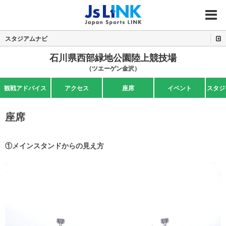
MENU
スタジアムナビ
石川県西部緑地公園陸上競技場
（ツエーゲン金沢）
観戦アドバイス
アクセス
座席
イベント
スタジ
座席
①メインスタンドからの見え方