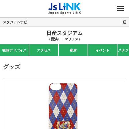
MENU
スタジアムナビ
日産スタジアム
（横浜Ｆ・マリノス）
観戦アドバイス
アクセス
座席
イベント
スタジ
グッズ