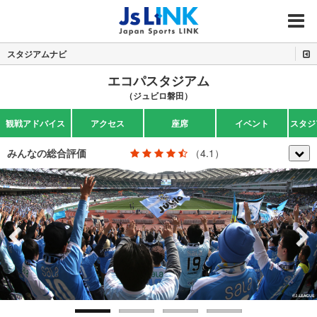
MENU
スタジアムナビ
エコパスタジアム
（ジュビロ磐田）
観戦アドバイス
アクセス
座席
イベント
スタジ
みんなの総合評価
（4.1）
Previous
Next