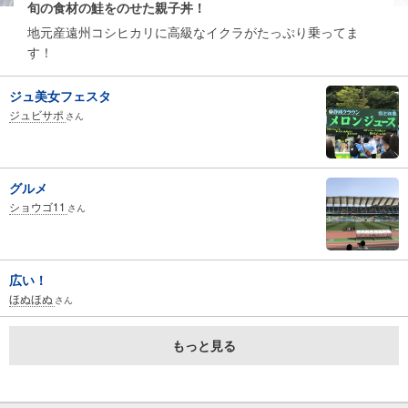
旬の食材の鮭をのせた親子丼！
地元産遠州コシヒカリに高級なイクラがたっぷり乗ってま
す！
ジュ美女フェスタ
ジュビサポ
さん
グルメ
ショウゴ11
さん
広い！
ほぬほぬ
さん
もっと見る