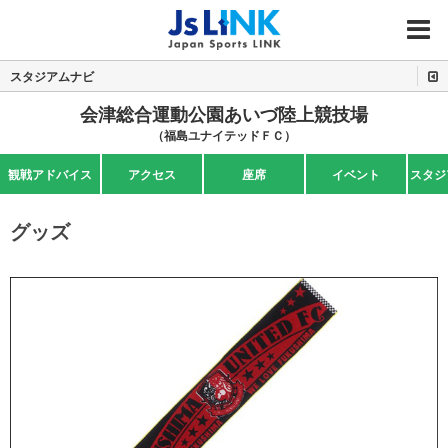
MENU
スタジアムナビ
会津総合運動公園あいづ陸上競技場
（福島ユナイテッドＦＣ）
観戦アドバイス
アクセス
座席
イベント
スタジ
グッズ