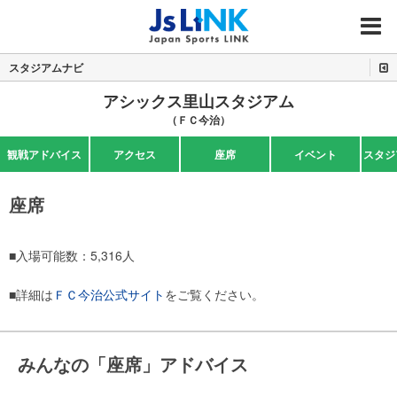
MENU
スタジアムナビ
アシックス里山スタジアム
（ＦＣ今治）
観戦アドバイス
アクセス
座席
イベント
スタジ
座席
■入場可能数：5,316人
■詳細は
ＦＣ今治公式サイト
をご覧ください。
みんなの「座席」アドバイス