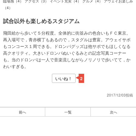
臨場感（4）
アクセス（3）
イベント充実（4）
グルメ（4）
アウェイお楽しみ
（4）
試合以外も楽しめるスタジアム
飛田給から歩いて５分程度。全体的に街並みの色合いもＦＣ東京。
再入場可で，青赤横丁もあるので，スタグルは豊富。アウェイサポ
もコンコース１周できる。ドロンパグッズは他サポでもほしくなる
高クオリティ。大きいドロンパぬいぐるみとの記念写真コーナー
も。当のドロンパは一人で音楽流しながらノリノリで歩いてて，か
わいすぎる。
いいね！
2
2017/12/03投稿
前へ
一覧
次へ