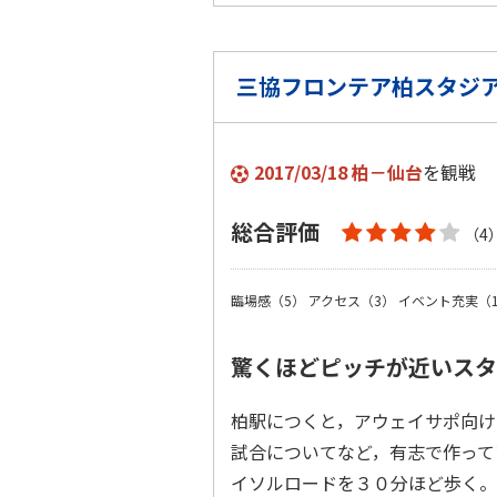
三協フロンテア柏スタジ
2017/03/18 柏－仙台
を観戦
総合評価
（4
臨場感（5）
アクセス（3）
イベント充実（
驚くほどピッチが近いスタ
柏駅につくと，アウェイサポ向け
試合についてなど，有志で作って
イソルロードを３０分ほど歩く