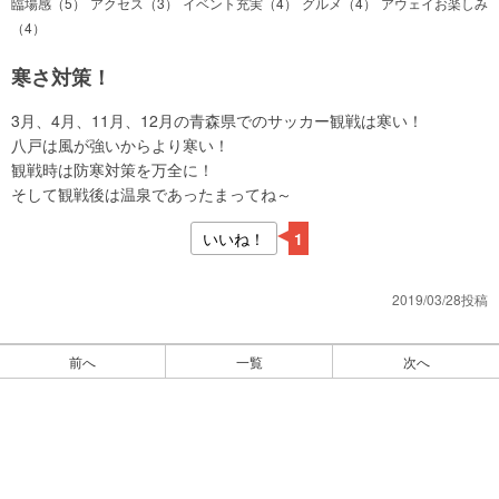
臨場感（5）
アクセス（3）
イベント充実（4）
グルメ（4）
アウェイお楽しみ
（4）
寒さ対策！
3月、4月、11月、12月の青森県でのサッカー観戦は寒い！
八戸は風が強いからより寒い！
観戦時は防寒対策を万全に！
そして観戦後は温泉であったまってね～
いいね！
1
2019/03/28投稿
前へ
一覧
次へ