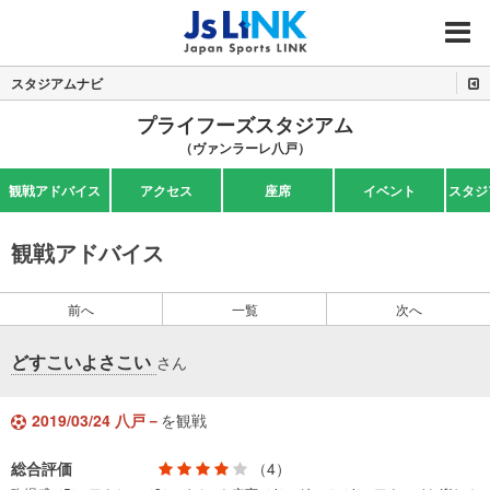
MENU
スタジアムナビ
プライフーズスタジアム
（ヴァンラーレ八戸）
観戦アドバイス
アクセス
座席
イベント
スタジ
観戦アドバイス
前へ
一覧
次へ
どすこいよさこい
さん
2019/03/24 八戸－
を観戦
総合評価
（4）