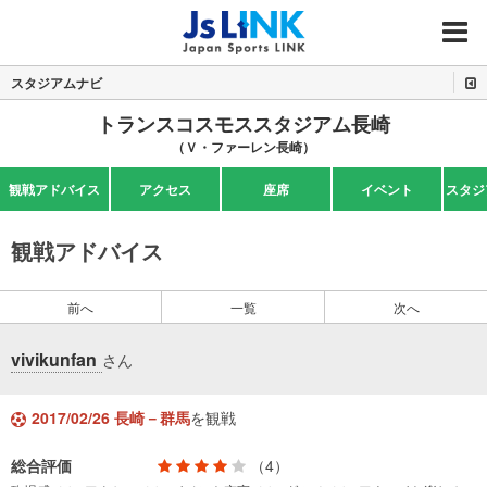
MENU
スタジアムナビ
トランスコスモススタジアム長崎
（Ｖ・ファーレン長崎）
観戦アドバイス
アクセス
座席
イベント
スタジ
観戦アドバイス
前へ
一覧
次へ
vivikunfan
さん
2017/02/26 長崎－群馬
を観戦
総合評価
（4）