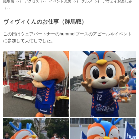
臨場感（-）
アクセス（-）
イベント充実（-）
グルメ（-）
アウェイお楽しみ
（-）
ヴィヴィくんのお仕事（群馬戦）
この日はウェアパートナーのhummelブースのアピールやイベント
に参加して大忙しでした。